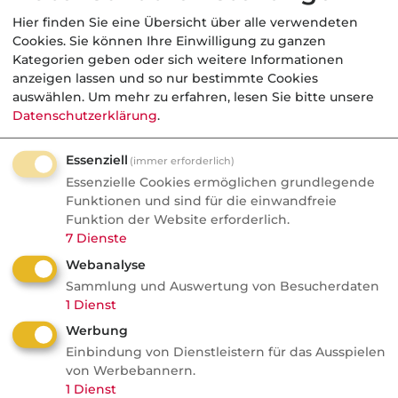
Markt
Hier finden Sie eine Übersicht über alle verwendeten
bia
Ulrich Neumann zur Charta-
Konso
Cookies. Sie können Ihre Einwilligung zu ganzen
F-
Gemanbroker.net-Fusion
Versi
Nachrichten
Kategorien geben oder sich weitere Informationen
alles 
"Die Konsolidierung fängt
anzeigen lassen und so nur bestimmte Cookies
auswählen.
Um mehr zu erfahren, lesen Sie bitte unsere
gerade erst an"
Datenschutzerklärung
.
Ascendia CEO im Insurance Monday
Essenziell
Podcast: 70 Zukäufe in 18 Monaten, bis zu
(immer erforderlich)
Essenzielle Cookies ermöglichen grundlegende
75 Prozent des Backoffice
Funktionen und sind für die einwandfreie
automatisierbar. KI soll Wachstum
Funktion der Website erforderlich.
bringen, keinen Stellenabbau. Die
7
Dienste
Konsolidierung beginnt erst.
Webanalyse
Sammlung und Auswertung von Besucherdaten
1
Dienst
Werbung
05.08.2026
Einbindung von Dienstleistern für das Ausspielen
von Werbebannern.
AssCompact
1
Dienst