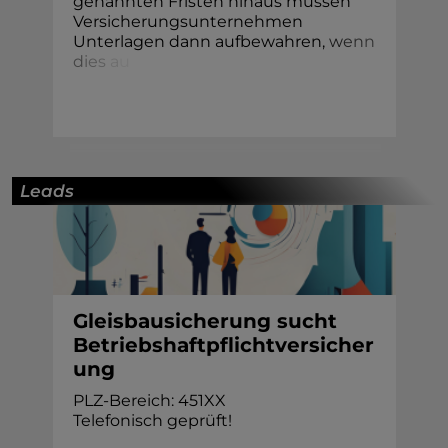
genannten Fristen hinaus müssen
Versicherungsunternehmen
Unterlagen dann aufbewahren
,
w
e
n
n
d
i
e
s
a
u
Leads
Gleisbausicherung sucht
Betriebshaftpflichtversicher
ung
PLZ-Bereich: 451XX
Telefonisch geprüft!