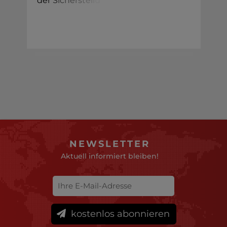
de
r
S
i
c
h
e
r
s
t
e
l
l
u
NEWSLETTER
Aktuell informiert bleiben!
kostenlos abonnieren