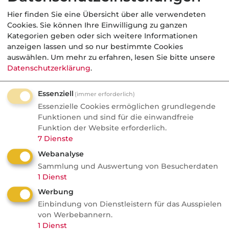
Versicherers um 3,6 Prozent auf fast 3
Hier finden Sie eine Übersicht über alle verwendeten
Milliarden Euro auch dank der strategischen
Cookies. Sie können Ihre Einwilligung zu ganzen
Kooperation mit den
Kategorien geben oder sich weitere Informationen
anzeigen lassen und so nur bestimmte Cookies
Straßenverkehrsgenossenschaften. In der
auswählen.
Um mehr zu erfahren, lesen Sie bitte unsere
Kreditversicherung hat sich der
Datenschutzerklärung
.
Beitragsanstieg gegenüber dem Vorjahr
deutlich abgeschwächt. Die Sparte wuchs um
Essenziell
(immer erforderlich)
2,8 Prozent auf 718 Millionen Euro. Auf der
Essenzielle Cookies ermöglichen grundlegende
Funktionen und sind für die einwandfreie
anderen Seite nahmen die Insolvenzrisiken
Funktion der Website erforderlich.
stark zu.
7
Dienste
Webanalyse
Sammlung und Auswertung von Besucherdaten
1
Dienst
Werbung
Einbindung von Dienstleistern für das Ausspielen
von Werbebannern.
1
Dienst