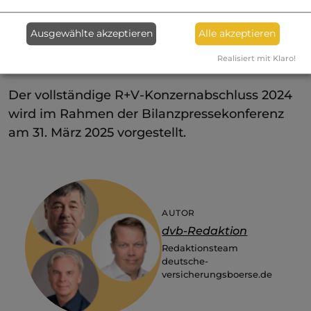
Ausgewählte akzeptieren
Alle akzeptieren
Realisiert mit Klaro!
Der vollständige R+V-Konzernabschluss 2024
wird im Rahmen der Bilanzpressekonferenz
am 31. März 2025 vorgestellt.
AUTOR
dvb-Redaktion
Redaktionsteam
deutsche-
versicherungsboerse.de