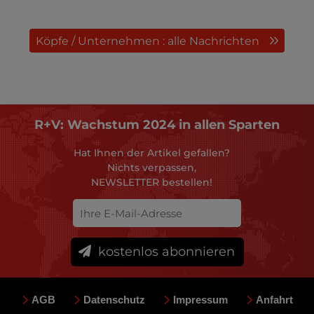
Köpfe / Unternehmen : alle Nachrichten
R+V: Wachstum 2024 in allen Sparten
Hat Ihnen der Artikel gefallen?
Nichts verpassen,
NEWSLETTER bestellen!
kostenlos abonnieren
AGB
Datenschutz
Impressum
Anfahrt