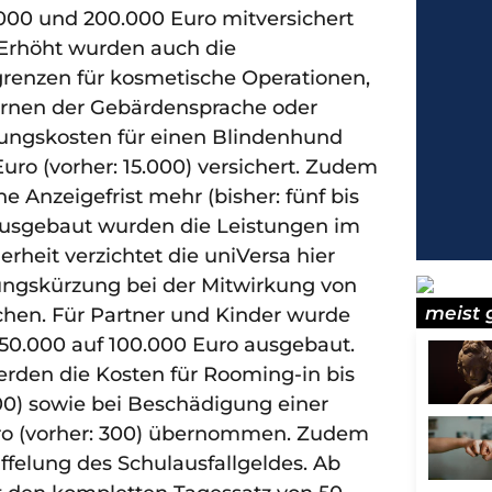
.000 und 200.000 Euro mitversichert
. Erhöht wurden auch die
enzen für kosmetische Operationen,
ernen der Gebärdensprache oder
fungskosten für einen Blindenhund
 Euro (vorher: 15.000) versichert. Zudem
ne Anzeigefrist mehr (bisher: fünf bis
 ausgebaut wurden die Leistungen im
erheit verzichtet die uniVersa hier
tungskürzung bei der Mitwirkung von
meist 
hen. Für Partner und Kinder wurde
50.000 auf 100.000 Euro ausgebaut.
werden die Kosten für Rooming-in bis
000) sowie bei Beschädigung einer
ro (vorher: 300) übernommen. Zudem
taffelung des Schulausfallgeldes. Ab