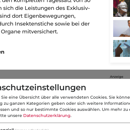
zt den kompletten Tagessatz von 50
 sich die Leistungen des Exklusiv-
o sind dort Eigenbewegungen,
durch Insektenstiche sowie bei der
 Organe mitversichert.
en
Anzeige
schutzeinstellungen
e
 Sie eine Übersicht über alle verwendeten Cookies. Sie könne
de/presse
ng zu ganzen Kategorien geben oder sich weitere Informatio
assen und so nur bestimmte Cookies auswählen.
Um mehr zu e
rbeit
itte unsere
Datenschutzerklärung
.