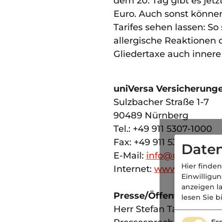
dem 20. Tag gibt es jet
Euro. Auch sonst können
Tarifes sehen lassen: S
allergische Reaktionen 
Gliedertaxe auch innere
uniVersa Versicherung
Sulzbacher Straße 1-7
90489 Nürnberg
Tel.: +49 911 5307-1000
Fax: +49 911 5307-1676
Daten
E-Mail:
info@universa.d
Hier finden
Internet:
www.universa.
Einwilligu
anzeigen l
Presse/Öffentlichkeitsa
lesen Sie b
Herr Stefan Taschner