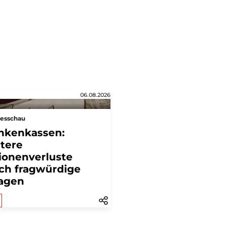
06.08.2026
esschau
nkenkassen:
tere
lionenverluste
ch fragwürdige
agen