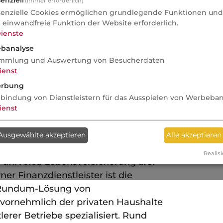
enziell
(immer erforderlich)
Pres
senzielle Cookies ermöglichen grundlegende Funktionen und 
Der 
e einwandfreie Funktion der Website erforderlich.
.de
mit 
ienste
Reic
banalyse
mmlung und Auswertung von Besucherdaten
ienst
rbung
ungsunternehmen sind eine
nbindung von Dienstleistern für das Ausspielen von Werbeba
 langer Tradition und großer
ienst
nge auf das Jahr 1843 – dem
rsa Krankenversicherung a.G. als
Ausgewählte akzeptieren
Alle akzeptieren
versicherung Deutschlands und 1857,
Realisi
uniVersa Lebensversicherung a.G. –
er Finanzdienstleister ist die
e Rundum-Lösung von
ornehmlich der privaten Haushalte
lerer Betriebe spezialisiert. Rund