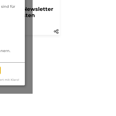
sespiegel
sind für
tägliche Newsletter
der höchsten
hweite
nnern.
ert mit Klaro!