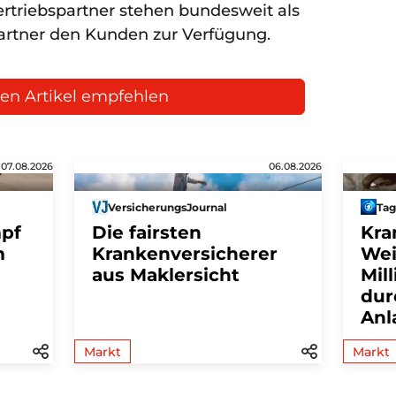
ertriebspartner stehen bundesweit als
rtner den Kunden zur Verfügung.
en Artikel empfehlen
07.08.2026
06.08.2026
VersicherungsJournal
Tag
mpf
Die fairsten
Kra
m
Krankenversicherer
Wei
aus Maklersicht
Mil
dur
Anl
Markt
Markt