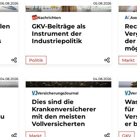
06.08.2026
05.08.2026
Nachrichten
As
len
GKV-Beiträge als
Rec
Instrument der
Ver
s
Industriepolitik
der
mög
Politik
Markt
04.08.2026
04.08.2026
VersicherungsJournal
Ver
Dies sind die
Was
Krankenversicherer
für
zu
mit den meisten
Ver
Vollversicherten
er 
Markt
GKV