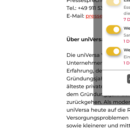
Pressesprecher
Ess
Es
Tel.: +49 911 5307-1698
di
E-Mail:
presse@universa
7
D
We
Sa
Über uniVersa
1
D
We
Die uniVersa Versicher
Ei
Unternehmensgruppe mit
1
D
Erfahrung, deren Ursprü
Gründungsjahr der uniVe
älteste private Kranken
dem Gründungsjahr der 
zurückgehen. Als modern
uniVersa heute auf di
Versorgungsproblemen v
sowie kleinerer und mitt