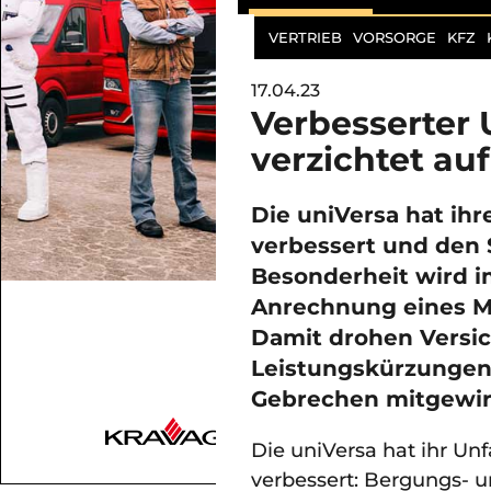
VERTRIEB
VORSORGE
KFZ
17.04.23
Verbesserter 
verzichtet au
Die uniVersa hat ihr
verbessert und den S
Besonderheit wird im
Anrechnung eines Mi
Damit drohen Versic
Leistungskürzungen
Gebrechen mitgewir
Die uniVersa hat ihr U
verbessert: Bergungs- u