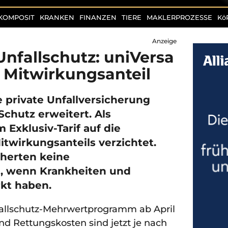
KOMPOSIT
KRANKEN
FINANZEN
TIERE
MAKLERPROZESSE
Kö
Anzeige
Unfallschutz: uniVersa
f Mitwirkungsanteil
e private Unfallversicherung
chutz erweitert. Als
 Exklusiv-Tarif auf die
twirkungsanteils verzichtet.
herten keine
, wenn Krankheiten und
kt haben.
nfallschutz-Mehrwertprogramm ab April
nd Rettungskosten sind jetzt je nach