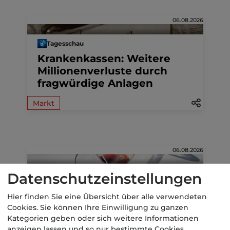
06.08.2026
Tagesschau
Krankenkassen: Weitere
Millionenverluste durch
fragwürdige Anlagen
Markt
06.08.2026
DIE WELT
Datenschutzeinstellungen
Krankenkassen sollen 220
Hier finden Sie eine Übersicht über alle verwendeten
Millionen Euro durch
Cookies. Sie können Ihre Einwilligung zu ganzen
Investments verloren haben
Kategorien geben oder sich weitere Informationen
anzeigen lassen und so nur bestimmte Cookies