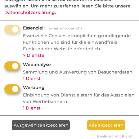
Markt
auswählen.
Um mehr zu erfahren, lesen Sie bitte unsere
Datenschutzerklärung
.
Essenziell
(immer erforderlich)
05.08.2026
Essenzielle Cookies ermöglichen grundlegende
Funktionen und sind für die einwandfreie
Nachrichten
Funktion der Website erforderlich.
GKV-Beiträge als Instrument
7
Dienste
der Industriepolitik
Webanalyse
Sammlung und Auswertung von Besucherdaten
Politik
1
Dienst
Werbung
Einbindung von Dienstleistern für das Ausspielen
von Werbebannern.
04.08.2026
1
Dienst
AssCompact
Ausgewählte akzeptieren
Alle akzeptieren
Recht auf Vergessenwerden
in der PKV: Ist es möglich –
Realisiert mit Klaro!