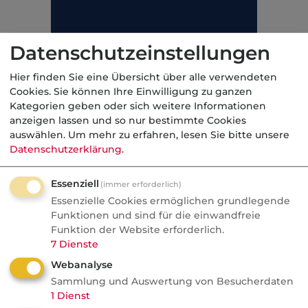
Datenschutzeinstellungen
Hier finden Sie eine Übersicht über alle verwendeten
Cookies. Sie können Ihre Einwilligung zu ganzen
Kategorien geben oder sich weitere Informationen
anzeigen lassen und so nur bestimmte Cookies
auswählen.
Um mehr zu erfahren, lesen Sie bitte unsere
Datenschutzerklärung
.
 D in einem Hotel mangelhaft installierte Abwass
 in erheblichem Umfang aus. Es kommt zu Sch
Essenziell
(immer erforderlich)
in dessen Folge Teile des Hotels nicht genutzt w
Essenzielle Cookies ermöglichen grundlegende
Funktionen und sind für die einwandfreie
Funktion der Website erforderlich.
Gewerbliche Haftpflicht
7
Dienste
Webanalyse
Sammlung und Auswertung von Besucherdaten
1
Dienst