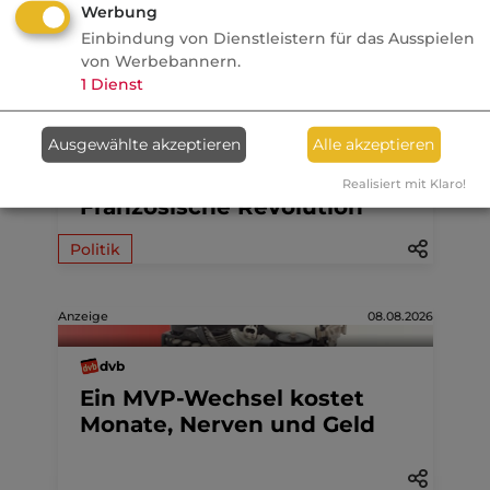
Nachrichten
Werbung
Einbindung von Dienstleistern für das Ausspielen
von Werbebannern.
07.08.2026
1
Dienst
FONDS professionell
Ausgewählte akzeptieren
Alle akzeptieren
Studie: Ungleiche
Besteuerung begünstigte
Realisiert mit Klaro!
Französische Revolution
Politik
Anzeige
08.08.2026
dvb
Ein MVP-Wechsel kostet
Monate, Nerven und Geld