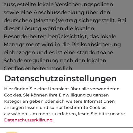
ausgestellte lokale Versicherungspolicen
sowie eine Anschlussdeckung über den
deutschen (Master-)Vertrag sichergestellt. Bei
dieser Lösung werden die lokalen
Besonderheiten berücksichtigt, das lokale
Management wird in die Risikoabsicherung
einbezogen und es ist eine standortnahe
Schadenregulierung nach den lokalen
Gepflogenheiten möglich.
Datenschutzeinstellungen
Kategorie:
Fachbegriffe allgemein
Hier finden Sie eine Übersicht über alle verwendeten
Cookies. Sie können Ihre Einwilligung zu ganzen
Kategorien geben oder sich weitere Informationen
anzeigen lassen und so nur bestimmte Cookies
Aktuelle
Nachrichten
auswählen.
Um mehr zu erfahren, lesen Sie bitte unsere
Datenschutzerklärung
.
07.08.2026