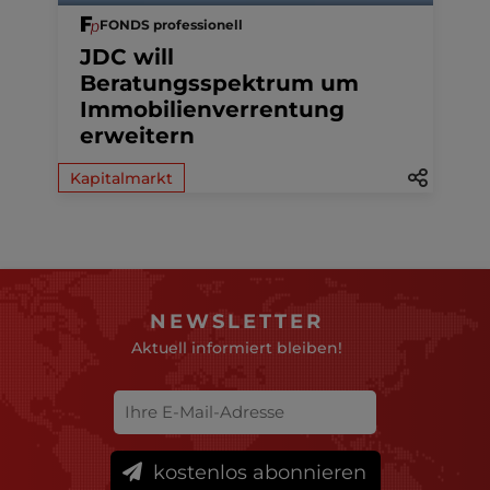
FONDS professionell
JDC will
Beratungsspektrum um
Immobilienverrentung
erweitern
Kapitalmarkt
NEWSLETTER
Aktuell informiert bleiben!
kostenlos abonnieren