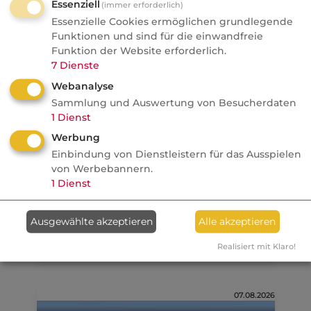
Essenziell
(immer erforderlich)
Essenzielle Cookies ermöglichen grundlegende
FONDS professionell
Funktionen und sind für die einwandfreie
Studie: Ungleiche
Funktion der Website erforderlich.
Besteuerung begünstigte
7
Dienste
Französische Revolution
Webanalyse
Sammlung und Auswertung von Besucherdaten
Politik
1
Dienst
Werbung
Anzeige
08.08.2026
Einbindung von Dienstleistern für das Ausspielen
von Werbebannern.
dvb
1
Dienst
Ein MVP-Wechsel kostet
Monate, Nerven und Geld
Ausgewählte akzeptieren
Alle akzeptieren
Realisiert mit Klaro!
07.08.2026