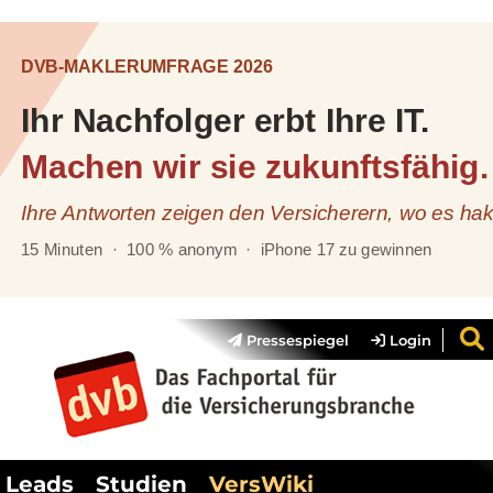
Pressespiegel
Login
Leads
Studien
VersWiki