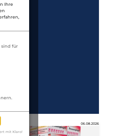
n Ihre
nen
rfahren,
sind für
nnern.
Anzeige
06.08.2026
ert mit Klaro!