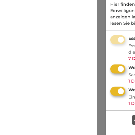
Hier finden
Einwilligu
anzeigen l
lesen Sie b
Ess
Es
di
7
D
We
Sa
1
D
We
Ei
1
D