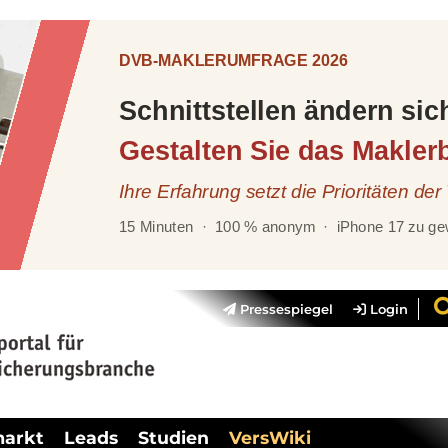
Pressespiegel
Login
markt
Leads
Studien
VersWiki