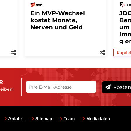
dvb
FON
Ein MVP-Wechsel
JDC
kostet Monate,
Ber
Nerven und Geld
um
Imm
g e
Kapita
R
kosten
leiben!
Anfahrt
Sitemap
Team
Mediadaten