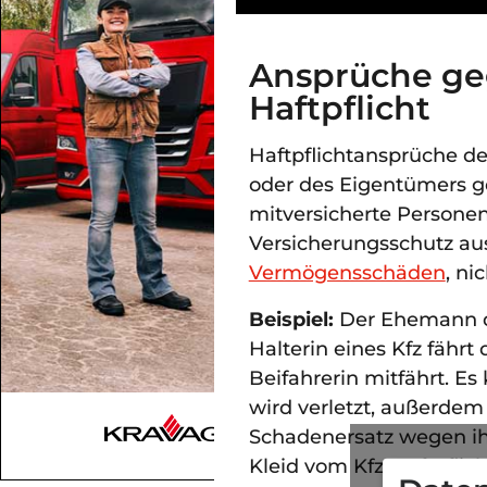
Ansprüche ge
Haftpflicht
Haftpflichtansprüche d
oder des Eigentümers g
mitversicherte Personen
Versicherungsschutz aus
Vermögensschäden
, ni
Beispiel:
Der Ehemann d
Halterin eines Kfz fährt
Beifahrerin mitfährt. E
wird verletzt, außerdem 
Schadenersatz wegen ihr
Kleid vom Kfz-Haftpflich