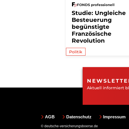
FONDS professionell
Studie: Ungleiche
Besteuerung
begünstigte
Französische
Revolution
Politik
NEWSLETTE
Aktuell informiert b
AGB
Datenschutz
Impressum
© deutsche-versicherungsboerse.de