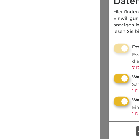
Daten
Hier finden
Einwilligu
anzeigen l
lesen Sie b
Ess
Es
di
7
D
We
Sa
1
D
We
Ei
1
D