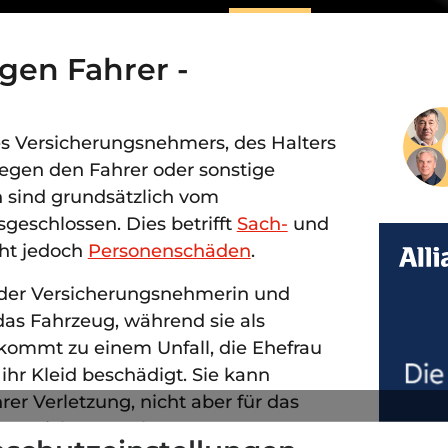
gen Fahrer -
es Versicherungsnehmers, des Halters
egen den Fahrer oder sonstige
 sind grundsätzlich vom
geschlossen. Dies betrifft
Sach-
und
cht jedoch
Personenschäden
.
er Versicherungsnehmerin und
 das Fahrzeug, während sie als
s kommt zu einem Unfall, die Ehefrau
ihr Kleid beschädigt. Sie kann
er Verletzung, nicht aber für das
tversicherer verlangen.