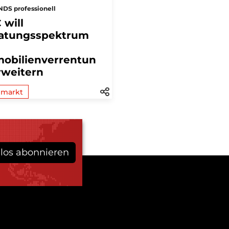
DS professionell
 will
atungsspektrum
obilienverrentun
rweitern
lmarkt
los abonnieren