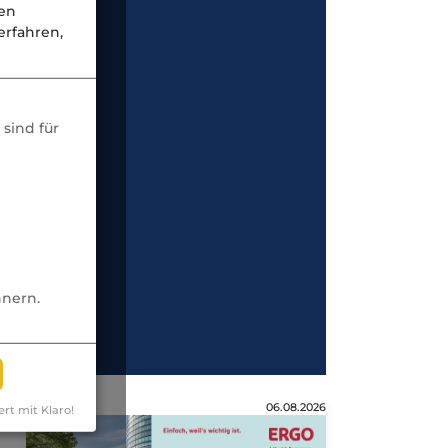
nen
rfahren,
sind für
nnern.
Anzeige
06.08.2026
ert mit Klaro!