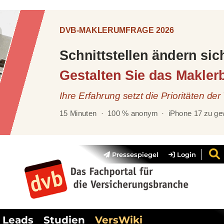
Pressespiegel
Login
Leads
Studien
VersWiki