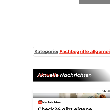
Kategorie:
Fachbegriffe allgeme
Aktuelle
Nachrichten
06.08
Nachrichten
Check24 gibt eigene