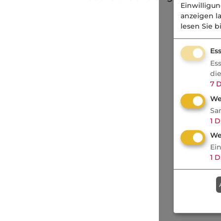
Einwilligu
anzeigen l
lesen Sie b
Ess
Es
di
7
D
We
Sa
1
D
We
Ei
1
D