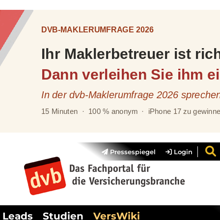
Pressespiegel
Login
Leads
Studien
VersWiki