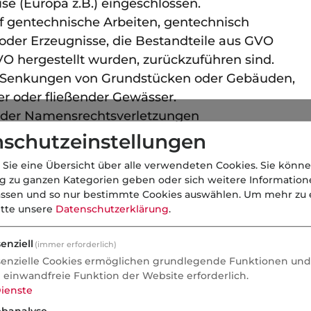
se (Europa z.B.) eingeschlossen.
f gentechnische Arbeiten, gentechnisch
der Erzeugnisse, die Bestandteile aus GVO
VO hergestellt wurden, zurückzuführen sind.
 Senkungen von Grundstücken oder Gebäuden,
oder fließender Gewässer.
 oder Namensrechtsverletzungen
ng, Schikane, Belästigung, Ungleichbehandlung
schutzeinstellungen
gen.
 Sie eine Übersicht über alle verwendeten Cookies. Sie könne
thaltige Substanzen oder Erzeugnisse
ng zu ganzen Kategorien geben oder sich weitere Informatio
assen und so nur bestimmte Cookies auswählen.
Um mehr zu e
r Übermittlung und der Bereitstellung
itte unsere
Datenschutzerklärung
.
es sich handelt um Schäden aus Löschung,
enziell
achung oder Veränderung von Daten,
(immer erforderlich)
senzielle Cookies ermöglichen grundlegende Funktionen und 
em Speichern von Daten, Störung des Zugangs
e einwandfreie Funktion der Website erforderlich.
ausch oder um Übermittlung vertraulicher Daten
ienste
banalyse