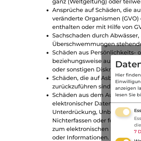
ganz (Weltgeltung) oder teilwei
Ansprüche auf Schäden, die au
veränderte Organismen (GVO) o
enthalten oder mit Hilfe von G
Sachschaden durch Abwässer,
Überschwemmungen stehender 
Schäden aus Persönlichkeits-
beziehungsweise aus Anfeindu
Daten
oder sonstigen Diskriminierun
Hier finden
Schäden, die auf Asbest, asbes
Einwilligu
zurückzuführen sind.
anzeigen l
Schäden aus dem Austausch, de
lesen Sie b
elektronischer Daten, soweit 
Ess
Unterdrückung, Unbrauchbarm
Es
Nichterfassen oder fehlerhaft
di
zum elektronischen Datenaust
7
D
oder Informationen.
We