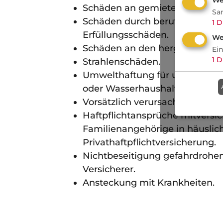
Schäden an gemieteten, gelie
Sa
Schäden durch berufliche oder
1
D
Erfüllungsschäden.
We
Schäden an den hergestellten o
Ei
1
D
Strahlenschäden.
Umwelthaftung für umweltgef
oder Wasserhaushaltsgesetz.
Vorsätzlich verursachte Schäde
Haftpflichtansprüche mitversi
Familienangehörige in häuslic
Privathaftpflichtversicherung.
Nichtbeseitigung gefahrdrohe
Versicherer.
Ansteckung mit Krankheiten.