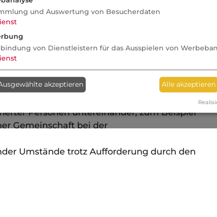
henen oder gestohlenen Sachen.
mmlung und Auswertung von Besucherdaten
 gewerbliche Tätigkeit, insbesondere auch keine
ienst
rbung
der gelieferten Arbeiten oder Sachen.
nbindung von Dienstleistern für das Ausspielen von Werbeba
ienst
ährdende Anlagen nach Umwelthaftungsgesetz
Ausgewählte akzeptieren
Alle akzeptieren
n.
Realisi
cherter Personen untereinander, zum Beispiel
her Gemeinschaft bei der
nder Umstände trotz Aufforderung durch den