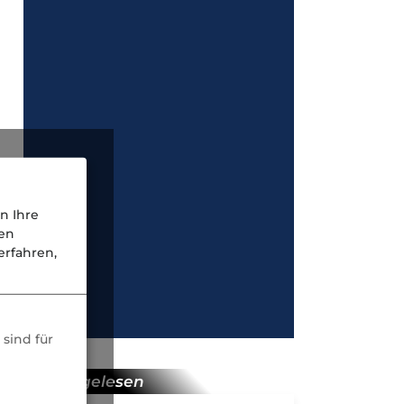
n Ihre
nen
rfahren,
sind für
meist gelesen