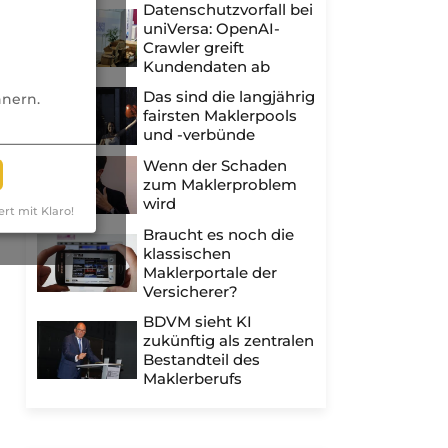
Datenschutzvorfall bei
uniVersa: OpenAI-
Crawler greift
Kundendaten ab
Das sind die langjährig
nnern.
fairsten Maklerpools
und -verbünde
Wenn der Schaden
zum Maklerproblem
wird
ert mit Klaro!
Braucht es noch die
klassischen
Maklerportale der
Versicherer?
BDVM sieht KI
zukünftig als zentralen
Bestandteil des
Maklerberufs