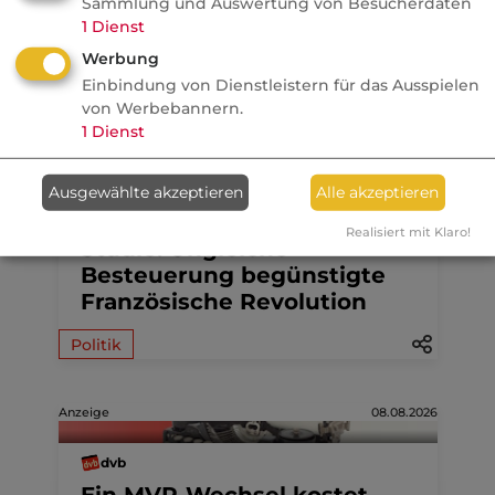
Sammlung und Auswertung von Besucherdaten
1
Dienst
Werbung
Einbindung von Dienstleistern für das Ausspielen
Aktuelle
Nachrichten
von Werbebannern.
1
Dienst
07.08.2026
Ausgewählte akzeptieren
Alle akzeptieren
FONDS professionell
Realisiert mit Klaro!
Studie: Ungleiche
Besteuerung begünstigte
Französische Revolution
Politik
Anzeige
08.08.2026
dvb
Ein MVP-Wechsel kostet