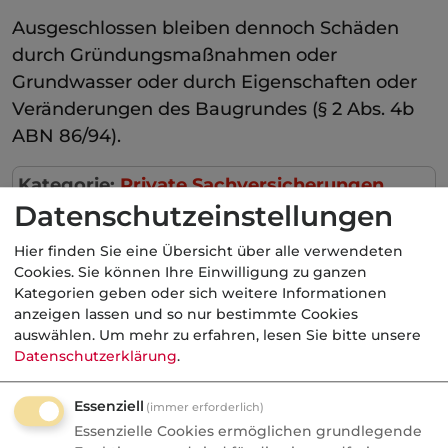
Ausgeschlossen bleiben dennoch Schäden
durch Gründungsmaßnahmen oder
Grundwasser oder durch Eigenschaften oder
Veränderungen des Baugrundes (§ 2 Abs. 4b
ABN 86/94).
Kategorie:
Private Sachversicherungen
Datenschutzeinstellungen
Hier finden Sie eine Übersicht über alle verwendeten
Cookies. Sie können Ihre Einwilligung zu ganzen
Aktuelle
Nachrichten
Kategorien geben oder sich weitere Informationen
anzeigen lassen und so nur bestimmte Cookies
auswählen.
Um mehr zu erfahren, lesen Sie bitte unsere
07.08.2026
Datenschutzerklärung
.
FONDS professionell
Essenziell
(immer erforderlich)
Studie: Ungleiche
Essenzielle Cookies ermöglichen grundlegende
Besteuerung begünstigte