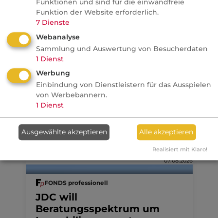
Funktionen und sind für die einwandfreie
Französische Revolution
Funktion der Website erforderlich.
7
Dienste
Politik
Webanalyse
Sammlung und Auswertung von Besucherdaten
1
Dienst
Anzeige
08.08.2026
Werbung
dvb
Einbindung von Dienstleistern für das Ausspielen
Ein MVP-Wechsel kostet
von Werbebannern.
Monate, Nerven und Geld
1
Dienst
Ausgewählte akzeptieren
Alle akzeptieren
Realisiert mit Klaro!
07.08.2026
FONDS professionell
JDC will
Beratungsspektrum um