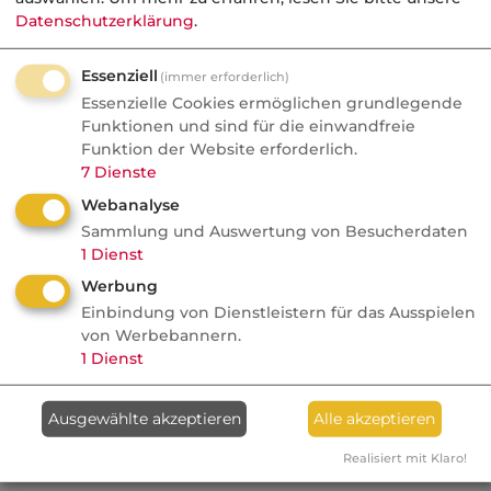
berechnet, die aus den tatsächlichen
Datenschutzerklärung
.
Aufwendungen für die Bauausführung, für die
Aushebung von Grund und Boden und ggf.
Essenziell
(immer erforderlich)
das Einbauen von Maschinen besteht.
Essenzielle Cookies ermöglichen grundlegende
Eigenleistungen sind in marktübliche Kosten
Funktionen und sind für die einwandfreie
Funktion der Website erforderlich.
umzurechnen. Auf Grund des befristeten
7
Dienste
Charakters des Risikos Bau wird für die
Webanalyse
Versicherung eine Einmalprämie erhoben, die
Sammlung und Auswertung von Besucherdaten
Versicherungsdauer endet mit der
1
Dienst
Beendigung des Bauvorhabens, spätestens
Werbung
nach zum Beispiel zwei Jahren. Eine im
Einbindung von Dienstleistern für das Ausspielen
Einzelfall benötigte, längere
von Werbebannern.
Versicherungsdauer kann besonders
1
Dienst
vereinbart werden.
Ausgewählte akzeptieren
Alle akzeptieren
Kategorie:
PHV
Realisiert mit Klaro!