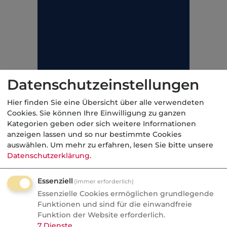
Datenschutzeinstellungen
Hier finden Sie eine Übersicht über alle verwendeten
Cookies. Sie können Ihre Einwilligung zu ganzen
Kategorien geben oder sich weitere Informationen
anzeigen lassen und so nur bestimmte Cookies
Welche Vorteile bringt das
auswählen.
Um mehr zu erfahren, lesen Sie bitte unsere
Datenschutzerklärung
.
Bausparen?
Der Staat fördert die Geldanlage auf
Essenziell
(immer erforderlich)
Bausparverträgen. Für die eigenen
Essenzielle Cookies ermöglichen grundlegende
Funktionen und sind für die einwandfreie
Einzahlungen (bis zu einem Höchstbetrag)
Funktion der Website erforderlich.
wird eine Wohnungsbauprämie in Höhe von
7
Dienste