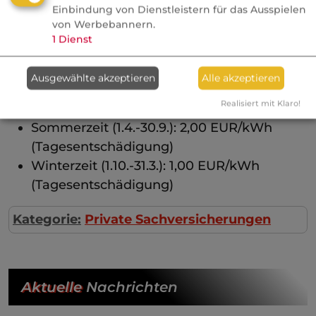
Monate.
Einbindung von Dienstleistern für das Ausspielen
von Werbebannern.
Der Ertragsausfall, der nach einem
1
Dienst
ersatzpflichtigen Schadenfall vergütet wird,
berechnet sich nach Ablauf der vereinbarten
Ausgewählte akzeptieren
Alle akzeptieren
zeitlichen Selbstbeteiligung z.B. wie folgt:
Realisiert mit Klaro!
Sommerzeit (1.4.-30.9.): 2,00 EUR/kWh
(Tagesentschädigung)
Winterzeit (1.10.-31.3.): 1,00 EUR/kWh
(Tagesentschädigung)
Kategorie:
Private Sachversicherungen
Aktuelle
Nachrichten