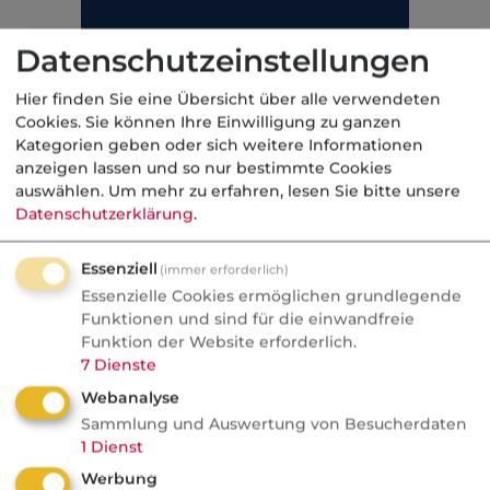
Datenschutzeinstellungen
Hier finden Sie eine Übersicht über alle verwendeten
Cookies. Sie können Ihre Einwilligung zu ganzen
Kategorien geben oder sich weitere Informationen
anzeigen lassen und so nur bestimmte Cookies
auswählen.
Um mehr zu erfahren, lesen Sie bitte unsere
Datenschutzerklärung
.
Essenziell
(immer erforderlich)
Essenzielle Cookies ermöglichen grundlegende
Zusätzlich sind erforderliche Arbeiten am
Funktionen und sind für die einwandfreie
Dach infolge eines ersatzpflichtigen
Funktion der Website erforderlich.
Sachschadens an der Photovoltaik-Anlage in
7
Dienste
der Regel mit einer Begrenzung (z.B. 20.000
Webanalyse
EUR) mitversichert. Auch der Nutzungsausfall
Sammlung und Auswertung von Besucherdaten
pro Tag ist mitversichert. Die Haftzeit für
1
Dienst
Nutzungsausfall beträgt in der Regel drei
Werbung