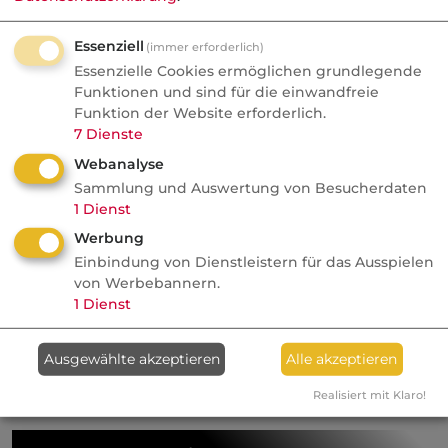
Essenziell
(immer erforderlich)
Zulässig ist eine class action jedoch nur, wenn
Essenzielle Cookies ermöglichen grundlegende
Funktionen und sind für die einwandfreie
die Gruppe der Geschädigten so groß ist, dass
Funktion der Website erforderlich.
eine gemeinschaftliche Klage aus praktischen
7
Dienste
Erwägungen nicht in Betracht kommt.
Webanalyse
Außerdem müssen die Ansprüche innerhalb
Sammlung und Auswertung von Besucherdaten
dieser Gruppe in rechtlicher und tatsächlicher
1
Dienst
Hinsicht gleich gelagert sein. Das System der
Werbung
class action ist von großer Tragweite, weil es
Einbindung von Dienstleistern für das Ausspielen
oft zu Klagen führt, die die einzelnen
von Werbebannern.
1
Dienst
Geschädigten für sich nicht erhoben hätten.
Kategorie:
Fachbegriffe allgemein
Ausgewählte akzeptieren
Alle akzeptieren
Realisiert mit Klaro!