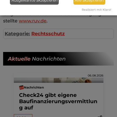
Ausgewählte akzeptieren
Alle akzeptieren
r+v Versicherung, die uns den ursprünglichen
Realisiert mit Klaro!
Originaltext dieses Artikels zur Verfügung
stellte
www.ruv.de
.
Kategorie:
Rechtsschutz
Aktuelle
Nachrichten
06.08.2026
Nachrichten
Check24 gibt eigene
Baufinanzierungsvermittlun
g auf