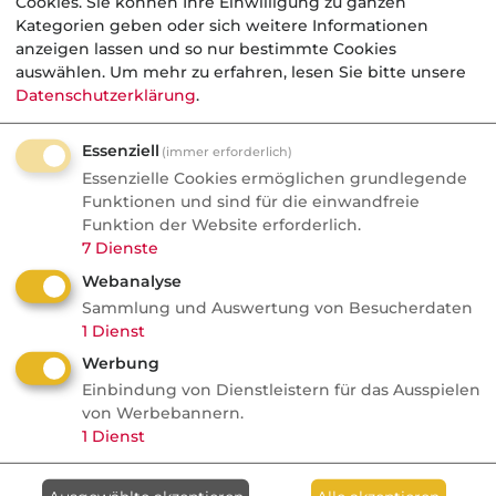
Cookies. Sie können Ihre Einwilligung zu ganzen
Kategorien geben oder sich weitere Informationen
anzeigen lassen und so nur bestimmte Cookies
auswählen.
Um mehr zu erfahren, lesen Sie bitte unsere
Datenschutzerklärung
.
Essenziell
(immer erforderlich)
Essenzielle Cookies ermöglichen grundlegende
Funktionen und sind für die einwandfreie
Funktion der Website erforderlich.
7
Dienste
Webanalyse
Sammlung und Auswertung von Besucherdaten
Weiterführende Links
1
Dienst
Werbung
Siehe
Rechtsschutzversicherung
Einbindung von Dienstleistern für das Ausspielen
von Werbebannern.
1
Dienst
Quellenhinweis
Wir bedanken uns für die Unterstützung der