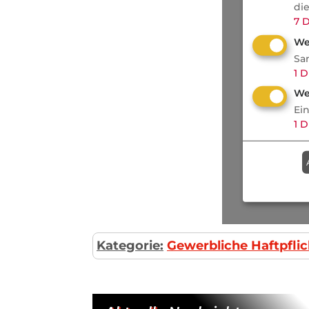
di
7
D
We
Sa
1
D
We
Ei
1
D
Kategorie:
Gewerbliche Haftpflic