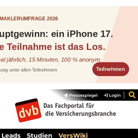
Pressespiegel
Login
Leads
Studien
VersWiki