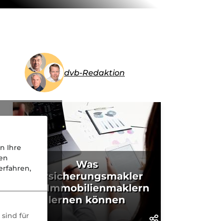
dvb-Redaktion
n Ihre
nen
Was
rfahren,
Versicherungsmakler
von Immobilienmaklern
lernen können
sind für
KI