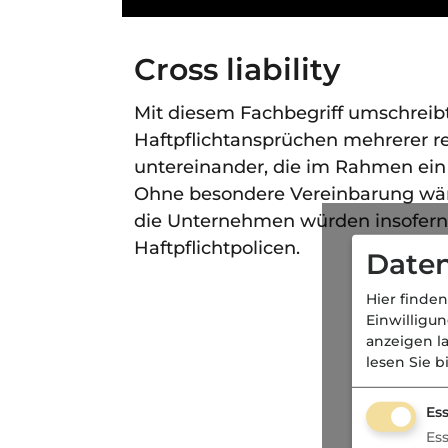
Cross liability
Mit diesem Fachbegriff umschreib
Haftpflichtansprüchen mehrerer r
untereinander, die im Rahmen ein u
Ohne besondere Vereinbarung wär
die Unternehmen würden insofern s
Haftpflichtpolicen.
Daten
Hier finden
Einwilligu
anzeigen l
lesen Sie b
Ess
Es