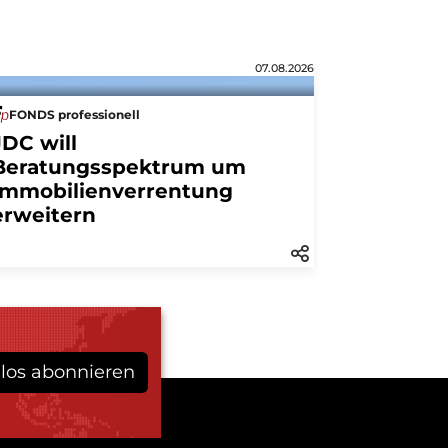
07.08.2026
FONDS professionell
JDC will
Beratungsspektrum um
Immobilienverrentung
erweitern
los abonnieren