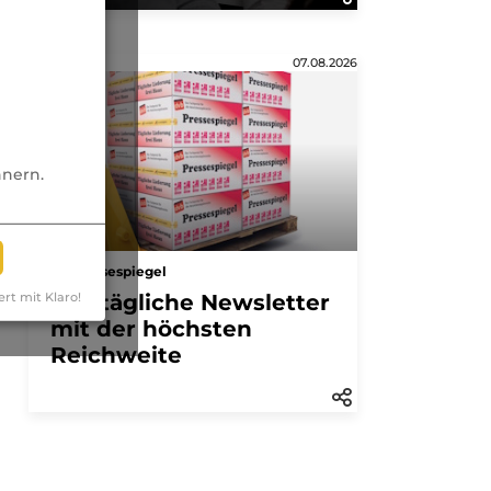
Anzeige
07.08.2026
nnern.
Pressespiegel
Der tägliche Newsletter
ert mit Klaro!
mit der höchsten
Reichweite