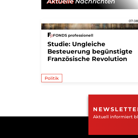
Aktuelle
Nachrichten
07.08
FONDS professionell
Studie: Ungleiche
Besteuerung begünstigte
Französische Revolution
Politik
NEWSLETTE
Aktuell informiert b