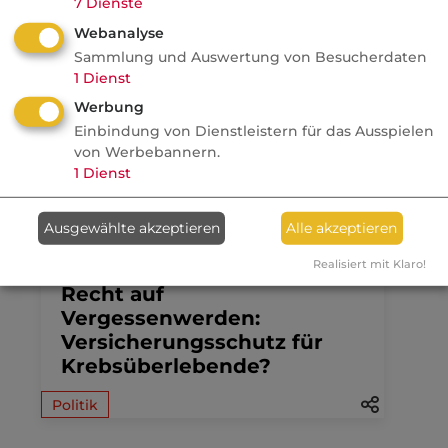
7
Dienste
VersicherungsJournal
Webanalyse
Neuer Makler-Favorit in der
Sammlung und Auswertung von Besucherdaten
Rürup-Vorsorge
1
Dienst
Werbung
Markt
Einbindung von Dienstleistern für das Ausspielen
von Werbebannern.
1
Dienst
30.07.2026
Ausgewählte akzeptieren
Alle akzeptieren
Nachrichten
Realisiert mit Klaro!
Recht auf
Vergessenwerden:
Versicherungsschutz für
Krebsüberlebende?
Politik