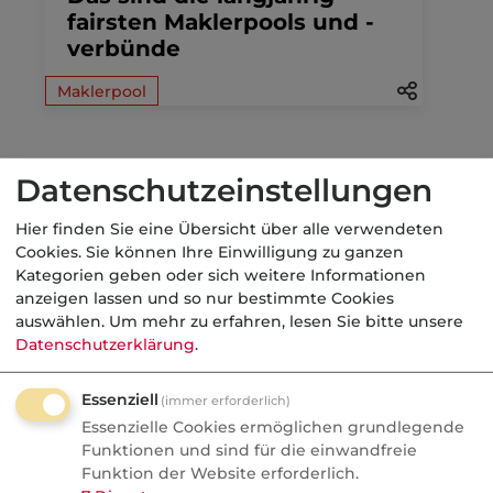
fairsten Maklerpools und -
verbünde
Maklerpool
Datenschutzeinstellungen
03.08.2026
Hier finden Sie eine Übersicht über alle verwendeten
n-tv
Cookies. Sie können Ihre Einwilligung zu ganzen
SPD zweifelt an der
Kategorien geben oder sich weitere Informationen
Abschaffung der "Rente mit
anzeigen lassen und so nur bestimmte Cookies
auswählen.
Um mehr zu erfahren, lesen Sie bitte unsere
63"
Datenschutzerklärung
.
GRV
Essenziell
(immer erforderlich)
Essenzielle Cookies ermöglichen grundlegende
Funktionen und sind für die einwandfreie
31.07.2026
Funktion der Website erforderlich.