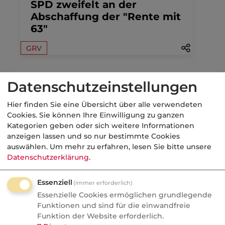
SPD zweifelt an der
Abschaffung der "Rente mit
63"
GRV
Datenschutzeinstellungen
31.07.2026
Hier finden Sie eine Übersicht über alle verwendeten
Cookies. Sie können Ihre Einwilligung zu ganzen
VersicherungsJournal
Kategorien geben oder sich weitere Informationen
Neuer Makler-Favorit in der
anzeigen lassen und so nur bestimmte Cookies
Rürup-Vorsorge
auswählen.
Um mehr zu erfahren, lesen Sie bitte unsere
Datenschutzerklärung
.
Markt
Essenziell
(immer erforderlich)
Essenzielle Cookies ermöglichen grundlegende
Funktionen und sind für die einwandfreie
30.07.2026
Funktion der Website erforderlich.