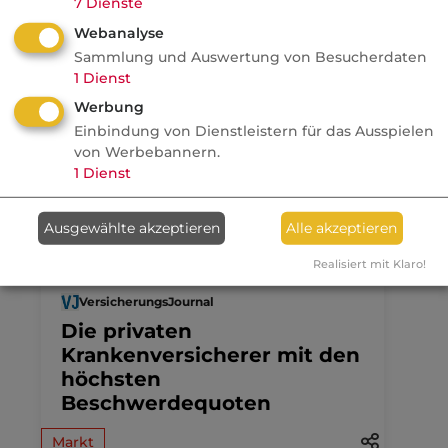
7
Dienste
Nachrichten
Webanalyse
Recht auf
Sammlung und Auswertung von Besucherdaten
Vergessenwerden:
1
Dienst
Versicherungsschutz für
Werbung
Krebsüberlebende?
Einbindung von Dienstleistern für das Ausspielen
von Werbebannern.
Politik
1
Dienst
Ausgewählte akzeptieren
Alle akzeptieren
29.07.2026
Realisiert mit Klaro!
VersicherungsJournal
Die privaten
Krankenversicherer mit den
höchsten
Beschwerdequoten
Markt