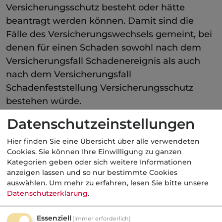
Versicherungsschutz besteht oder hätte
beantragt werden können. Damit sind die
Fälle des Versicherungswechsels gemeint, bei
denen für einen Schaden sowohl nach dem
Versicherungsfall Schadenereignis als auch
nach dem Versicherungsfall
Schadenfeststellung Versicherungsschutz
bestehen würde.
Datenschutzeinstellungen
Kategorie:
Gewerbliche Haftpflicht
Hier finden Sie eine Übersicht über alle verwendeten
Cookies. Sie können Ihre Einwilligung zu ganzen
Kategorien geben oder sich weitere Informationen
Aktuelle
Nachrichten
anzeigen lassen und so nur bestimmte Cookies
auswählen.
Um mehr zu erfahren, lesen Sie bitte unsere
Datenschutzerklärung
.
10.08.2026
Essenziell
(immer erforderlich)