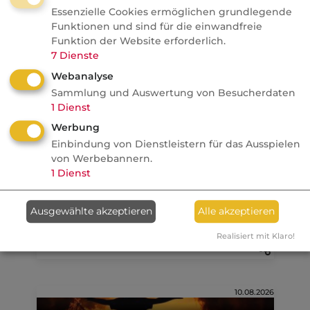
fundresearch
Essenzielle Cookies ermöglichen grundlegende
Wenn der Hebel
Funktionen und sind für die einwandfreie
Funktion der Website erforderlich.
zurückschlägt: Was
7
Dienste
Anlageberater aus dem
Seoul-Crash lernen können
Webanalyse
Sammlung und Auswertung von Besucherdaten
alternative Investments
1
Dienst
Werbung
Einbindung von Dienstleistern für das Ausspielen
Anzeige
10.08.2026
von Werbebannern.
1
Dienst
dvb
Wenn Makler schweigen,
Ausgewählte akzeptieren
Alle akzeptieren
entscheiden andere
Realisiert mit Klaro!
10.08.2026