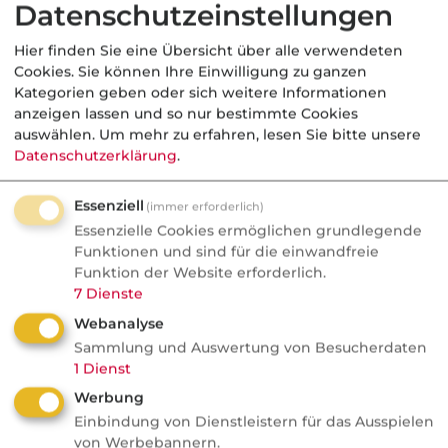
Datenschutzeinstellungen
Alleinverdiener abgesichert sein. Aber was,
wenn der Elternteil stirbt, der sich im Haushalt
Hier finden Sie eine Übersicht über alle verwendeten
Cookies. Sie können Ihre Einwilligung zu ganzen
um zwei kleine Kinder kümmert? Es ist zwar
Kategorien geben oder sich weitere Informationen
kein bares Einkommen zu ersetzen, aber eine
anzeigen lassen und so nur bestimmte Cookies
Leistung, die sehr viel wert ist. Hier ist es
auswählen.
Um mehr zu erfahren, lesen Sie bitte unsere
Datenschutzerklärung
.
vielleicht zweckmäßig, mehrere Personen zu
versichern. Bei der so genannten Versicherung
Essenziell
(immer erforderlich)
verbundener Leben können sich Eltern, aber
Essenzielle Cookies ermöglichen grundlegende
auch Geschäftspartner, gemeinsam in einem
Funktionen und sind für die einwandfreie
Vertrag versichern. Die Versicherungssumme
Funktion der Website erforderlich.
wird jedoch nur beim Tod des Erststerbenden
7
Dienste
fällig, danach erlischt die Police. Sind dann
Webanalyse
immer noch Kinder abzusichern, muss der
Sammlung und Auswertung von Besucherdaten
1
Dienst
überlebende Partner einen neuen Vertrag
Werbung
abschließen.
Einbindung von Dienstleistern für das Ausspielen
von Werbebannern.