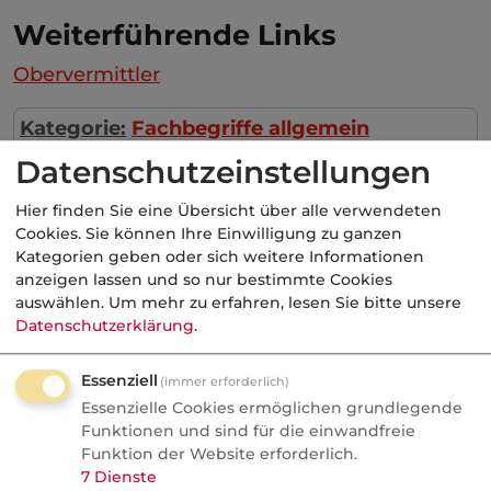
Weiterführende Links
Obervermittler
Kategorie:
Fachbegriffe allgemein
Datenschutzeinstellungen
Hier finden Sie eine Übersicht über alle verwendeten
Aktuelle
Nachrichten
Cookies. Sie können Ihre Einwilligung zu ganzen
Kategorien geben oder sich weitere Informationen
anzeigen lassen und so nur bestimmte Cookies
auswählen.
Um mehr zu erfahren, lesen Sie bitte unsere
05.08.2026
Datenschutzerklärung
.
Nachrichten
Essenziell
GKV-Beiträge als Instrument
(immer erforderlich)
Essenzielle Cookies ermöglichen grundlegende
der Industriepolitik
Funktionen und sind für die einwandfreie
Funktion der Website erforderlich.
Politik
7
Dienste