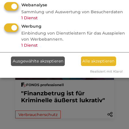
Webanalyse
Anzeige
06.08.2026
Sammlung und Auswertung von Besucherdaten
1
Dienst
Allianz
Werbung
1,7 Mio. junge Erwachsene
Einbindung von Dienstleistern für das Ausspielen
wollen gut beraten werden.
von Werbebannern.
1
Dienst
Ausgewählte akzeptieren
Alle akzeptieren
05.08.2026
Realisiert mit Klaro!
FONDS professionell
"Finanzbetrug ist für
Kriminelle äußerst lukrativ"
Verbraucherschutz