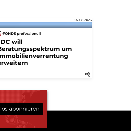
07.08.2026
FONDS professionell
JDC will
Beratungsspektrum um
Immobilienverrentung
erweitern
los abonnieren