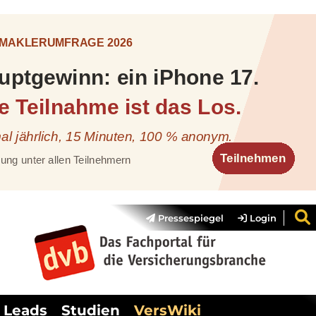
Pressespiegel
Login
Leads
Studien
VersWiki