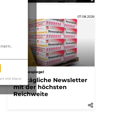
Anzeige
07.08.2026
nnern.
Pressespiegel
Der tägliche Newsletter
ert mit Klaro!
mit der höchsten
Reichweite