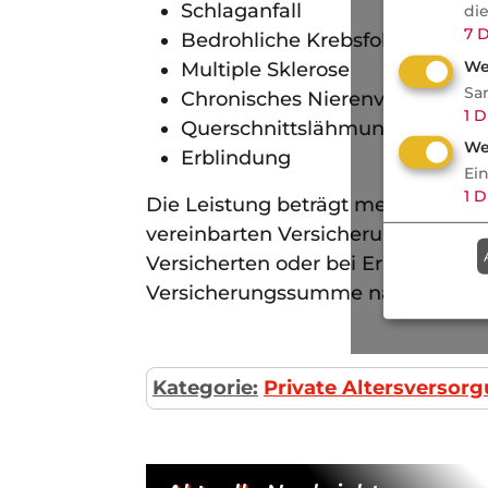
Schlaganfall
di
7
D
Bedrohliche Krebsfolgen
We
Multiple Sklerose
Sa
Chronisches Nierenversagen
1
D
Querschnittslähmung
We
Erblindung
Ei
1
D
Die Leistung beträgt meistens ein
vereinbarten Versicherungssumme
Versicherten oder bei Erleben des 
Versicherungssumme nachgezahlt
Kategorie:
Private Altersversor