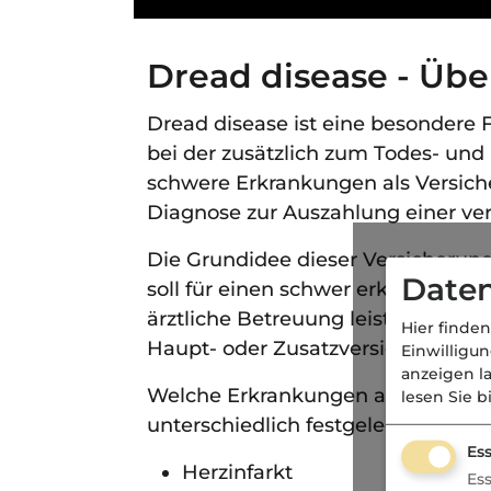
Dread disease - Übe
Dread disease ist eine besondere
bei der zusätzlich zum Todes- und
schwere Erkrankungen als Versicher
Diagnose zur Auszahlung einer ver
Die Grundidee dieser Versicheru
Daten
soll für einen schwer erkrankten 
ärztliche Betreuung leisten zu kö
Hier finden
Haupt- oder Zusatzversicherung a
Einwilligu
anzeigen l
Welche Erkrankungen als Versicheru
lesen Sie b
unterschiedlich festgelegt. In der
Ess
Herzinfarkt
Es