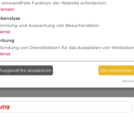
e einwandfreie Funktion der Website erforderlich.
ienste
banalyse
mmlung und Auswertung von Besucherdaten
ienst
rbung
nbindung von Dienstleistern für das Ausspielen von Werbeba
ienst
en bestimmten prozentualen Anteil der
. Bei anschließendem Versterben des
Ausgewählte akzeptieren
Alle akzeptieren
Ablauftermins wird die Differenz zur
.
Realisi
gung