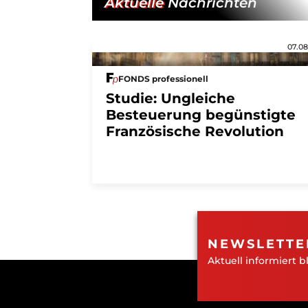
Aktuelle
Nachrichten
07.08
FONDS professionell
Studie: Ungleiche
Besteuerung begünstigte
Französische Revolution
NEWSLETTE
Aktuell informiert b