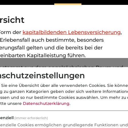
rsicht
 Form der
kapitalbildenden Lebensversicherung
,
 Erlebensfall auch bestimmte, besonders
ungsfall gelten und die bereits bei der
einbarten Kapitalleistung führen.
ng stammt aus dem angelsächsischen Raum und
schutzeinstellungen
Menschen sicherstellen, sich eine angemessene
nnen. Die Draed--Disease-Versicherung kann als
 Sie eine Übersicht über alle verwendeten Cookies. Sie könne
bgeschlossen werden.
ng zu ganzen Kategorien geben oder sich weitere Informatio
assen und so nur bestimmte Cookies auswählen.
Um mehr zu e
ngsfall gelten, ist je nach Versicherer
itte unsere
Datenschutzerklärung
.
 Regel zählen hierzu folgende Erkrankungen:
enziell
(immer erforderlich)
senzielle Cookies ermöglichen grundlegende Funktionen und 