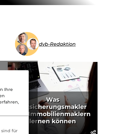
dvb-Redaktion
n Ihre
nen
Was
rfahren,
Versicherungsmakler
von Immobilienmaklern
lernen können
sind für
KI