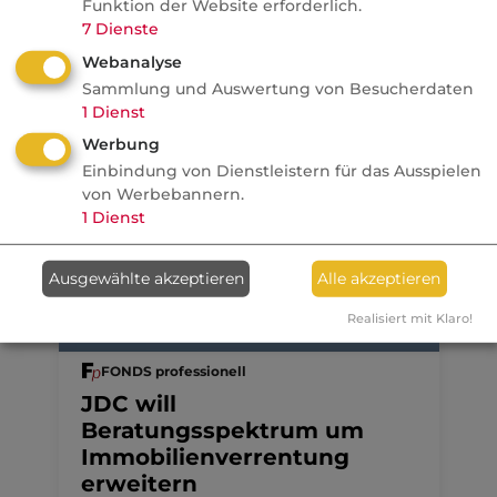
Funktion der Website erforderlich.
Politik
7
Dienste
Webanalyse
Sammlung und Auswertung von Besucherdaten
Anzeige
09.08.2026
1
Dienst
dvb
Werbung
Ein MVP-Wechsel kostet
Einbindung von Dienstleistern für das Ausspielen
Monate, Nerven und Geld
von Werbebannern.
1
Dienst
Ausgewählte akzeptieren
Alle akzeptieren
Realisiert mit Klaro!
07.08.2026
FONDS professionell
JDC will
Beratungsspektrum um
Immobilienverrentung
erweitern