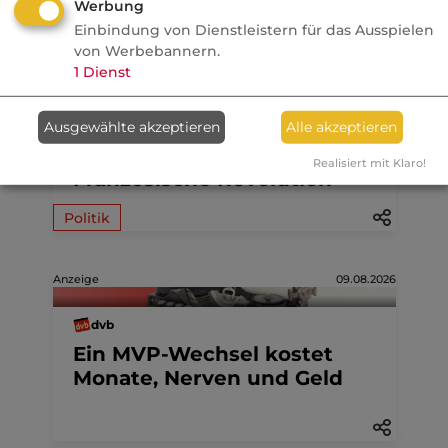
Werbung
Einbindung von Dienstleistern für das Ausspielen
von Werbebannern.
07.08.2026
1
Dienst
FONDS professionell
Ausgewählte akzeptieren
Alle akzeptieren
Studie: Ungleiche
Besteuerung begünstigte
Realisiert mit Klaro!
Französische Revolution
Politik
Anzeige
09.08.2026
dvb
Ein MVP-Wechsel kostet
Monate, Nerven und Geld