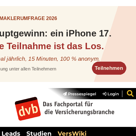
Pressespiegel
Login
Leads
Studien
VersWiki