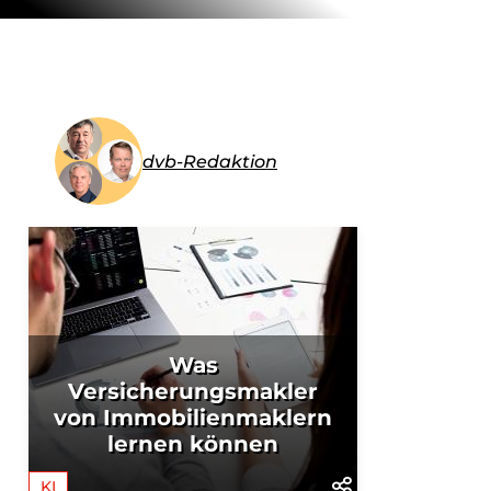
dvb-Redaktion
Was
Versicherungsmakler
von Immobilienmaklern
lernen können
KI