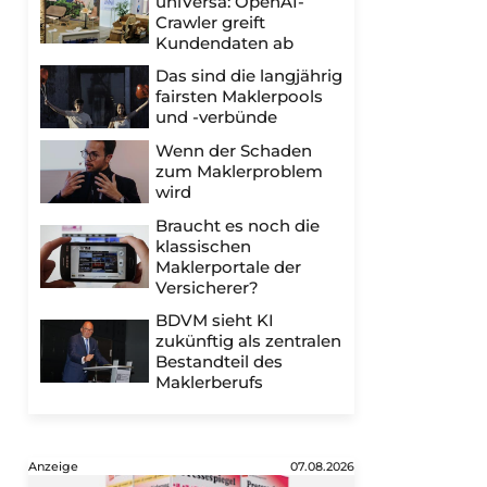
uniVersa: OpenAI-
Crawler greift
Kundendaten ab
Das sind die langjährig
fairsten Maklerpools
und -verbünde
Wenn der Schaden
zum Maklerproblem
wird
Braucht es noch die
klassischen
Maklerportale der
Versicherer?
BDVM sieht KI
zukünftig als zentralen
Bestandteil des
Maklerberufs
Anzeige
07.08.2026