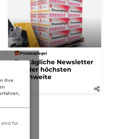
Pressespiegel
Der tägliche Newsletter
mit der höchsten
Reichweite
n Ihre
nen
rfahren,
sind für