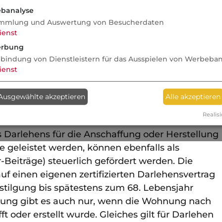
banalyse
mmlung und Auswertung von Besucherdaten
ichkeit zu Beginn der Auszahlungsphase
ienst
j.) aus einem bestehenden Riester-Vertrag
rbung
gen zu entnehmen, um ein bestehendes
nbindung von Dienstleistern für das Ausspielen von Werbeba
den Bau einer begünstigten Wohnimmobilie
ienst
zu tilgen. In einem solchen Fall ist es nicht
r Herstellung der selbst genutzten
Ausgewählte akzeptieren
Alle akzeptieren
 auch vor dem 1.1.2008 gewesen sein.
Realisi
s Darlehens für die Anschaffung oder Herstellung
 geleistet werden, können ebenfalls als
r-Beiträge) steuerlich gefördert werden. Die
f einen eigenen zertifizierten Darlehensvertrag
stilgung bis spätestens zum 68. Lebensjahr
rung gibt es auch nur, wenn die Wohnung nach
oder erstellt wurde. Gleiches gilt für Darlehen