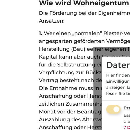
Wie wird Wohneigentum 
Die Förderung bei der Eigenheimr
Ansätzen:
1.
Wer einen „normalen“ Riester-Ver
angesparten geförderten Vermögen
Herstellung (Bau) eeiner eigene
Kapital kann aber auch für den Er
Daten
für die Selbstnutzung einer Geno
Verpflichtung zur Rückzahlung d
Hier finden
Vertrag besteht nach den Vorschr
Einwilligu
anzeigen l
Die Entnahme muss in einem unmi
lesen Sie b
Anschaffung oder Herstellung der
zeitlichen Zusammenhang“ ist da
Ess
Monat vor der Beantragung der En
Es
Auszahlung des Altersvorsorgekap
di
Anschaffung oder Herstellung der
7
D