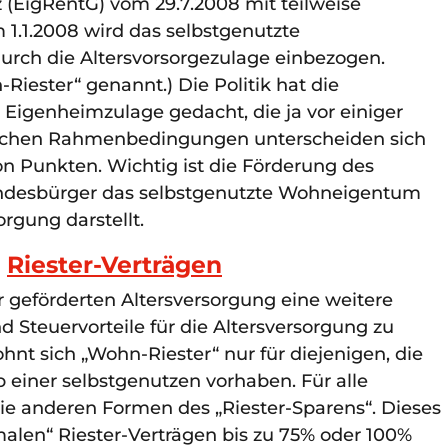
(EigRentG) vom 29.7.2008 mit teilweise
1.1.2008 wird das selbstgenutzte
rch die Altersvorsorgezulage einbezogen.
iester“ genannt.) Die Politik hat die
e Eigenheimzulage gedacht, die ja vor einiger
tlichen Rahmenbedingungen unterscheiden sich
on Punkten. Wichtig ist die Förderung des
undesbürger das selbstgenutzte Wohneigentum
orgung darstellt.
n
Riester-Verträgen
 geförderten Altersversorgung eine weitere
d Steuervorteile für die Altersversorgung zu
ohnt sich „Wohn-Riester“ nur für diejenigen, die
 einer selbstgenutzen vorhaben. Für alle
ie anderen Formen des „Riester-Sparens“. Dieses
malen“ Riester-Verträgen bis zu 75% oder 100%