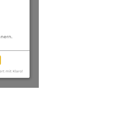
nnern.
ert mit Klaro!