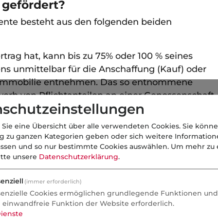
gefördert?
ente besteht aus den folgenden beiden
trag hat, kann bis zu 75% oder 100 % seines
s unmittelbar für die Anschaffung (Kauf) oder
n Immobilie entnehmen. Das so entnommene
werb von Pflichtanteilen an einer Genossenschaft
schutzeinstellungen
ssenschaftswohnung eingesetzt werden. Die
es entnommenen Betrags in den ursprünglichen
 Sie eine Übersicht über alle verwendeten Cookies. Sie könne
iften des Eigenheimrentengesetzes nicht mehr.
ng zu ganzen Kategorien geben oder sich weitere Informatio
assen und so nur bestimmte Cookies auswählen.
Um mehr zu e
ttelbaren zeitlichen Zusammenhang mit der
itte unsere
Datenschutzerklärung
.
 Wohnung erfolgen. Von dem „unmittelbaren
nn auszugehen, wenn innerhalb von einem
enziell
(immer erforderlich)
tnahme und bis zu zwölf Monate nach der
senzielle Cookies ermöglichen grundlegende Funktionen und 
itals entsprechende Aufwendungen für die
e einwandfreie Funktion der Website erforderlich.
 Wohnung entstanden sind.
ienste