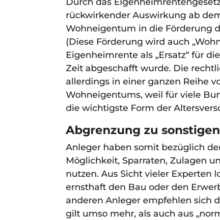
Durch das Eigenheimrentengesetz 
rückwirkender Auswirkung ab dem 
Wohneigentum in die Förderung du
(Diese Förderung wird auch „Wohn-R
Eigenheimrente als „Ersatz“ für di
Zeit abgeschafft wurde. Die rech
allerdings in einer ganzen Reihe v
Wohneigentums, weil für viele B
die wichtigste Form der Altersvers
Abgrenzung zu sonstige
Anleger haben somit bezüglich der
Möglichkeit, Sparraten, Zulagen un
nutzen. Aus Sicht vieler Experten l
ernsthaft den Bau oder den Erwerb
anderen Anleger empfehlen sich d
gilt umso mehr, als auch aus „nor