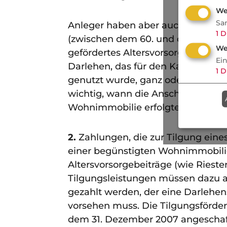
We
Sa
Anleger haben aber auch die Mögl
1
D
(zwischen dem 60. und dem 68. Lb
We
gefördertes Altersvorsorgevermö
Ei
Darlehen, das für den Kauf oder 
1
D
genutzt wurde, ganz oder teilweise 
wichtig, wann die Anschaffung ode
Wohnimmobilie erfolgte. Das kann
2.
Zahlungen, die zur Tilgung eine
einer begünstigten Wohnimmobilie
Altersvorsorgebeiträge (wie Rieste
Tilgungsleistungen müssen dazu au
gezahlt werden, der eine Darlehen
vorsehen muss. Die Tilgungsförde
dem 31. Dezember 2007 angeschafft 