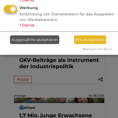
Werbung
Einbindung von Dienstleistern für das Ausspielen
von Werbebannern.
Aktuelle
Nachrichten
1
Dienst
Ausgewählte akzeptieren
Alle akzeptieren
05.08.2026
Realisiert mit Klaro!
Nachrichten
GKV-Beiträge als Instrument
der Industriepolitik
Politik
Anzeige
06.08.2026
Allianz
1,7 Mio. junge Erwachsene