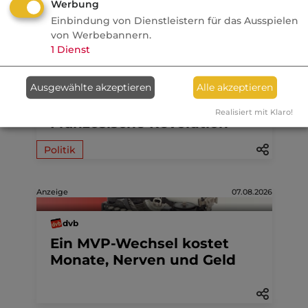
Werbung
Einbindung von Dienstleistern für das Ausspielen
von Werbebannern.
07.08.2026
1
Dienst
FONDS professionell
Ausgewählte akzeptieren
Alle akzeptieren
Studie: Ungleiche
Besteuerung begünstigte
Realisiert mit Klaro!
Französische Revolution
Politik
Anzeige
07.08.2026
dvb
Ein MVP-Wechsel kostet
Monate, Nerven und Geld