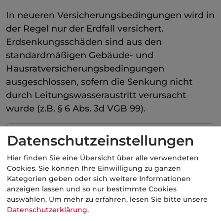
In neueren Versicherungsbedingungen wird in
der Regel nur der Erdfall versichert.
Erdsenkungsschäden sind aus den
standardmäßigen Gebäude- und
Hausratversicherungsbedingungen
ausgeschlossen, sofern die Senkung nicht
durch Leitungswasseraustritt verursacht
wurde (z.B. § 6 Abs. 3d VGB 99).
Kategorie:
Datenschutzeinstellungen
Nicht industrielle Betriebsversicherung
Hier finden Sie eine Übersicht über alle verwendeten
Private Sachversicherungen
Cookies. Sie können Ihre Einwilligung zu ganzen
Kategorien geben oder sich weitere Informationen
anzeigen lassen und so nur bestimmte Cookies
auswählen.
Um mehr zu erfahren, lesen Sie bitte unsere
Aktuelle
Nachrichten
Datenschutzerklärung
.