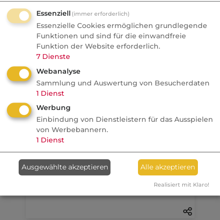
Essenziell
(immer erforderlich)
10.08.2026
Essenzielle Cookies ermöglichen grundlegende
Funktionen und sind für die einwandfreie
fundresearch
Funktion der Website erforderlich.
Wenn der Hebel
7
Dienste
zurückschlägt: Was
Webanalyse
Anlageberater aus dem
Sammlung und Auswertung von Besucherdaten
Seoul-Crash lernen können
1
Dienst
Werbung
alternative Investments
Einbindung von Dienstleistern für das Ausspielen
von Werbebannern.
Anzeige
10.08.2026
1
Dienst
dvb
Ausgewählte akzeptieren
Alle akzeptieren
Wenn Makler schweigen,
entscheiden andere
Realisiert mit Klaro!