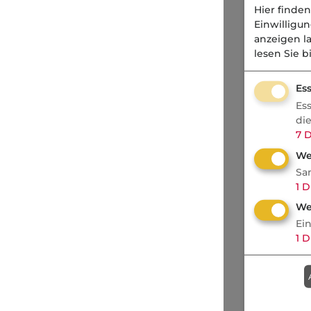
Hier finden
Einwilligu
anzeigen l
lesen Sie b
Ess
Es
di
7
D
We
Sa
1
D
We
Ei
1
D