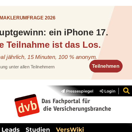
Pressespiegel
Login
Leads
Studien
VersWiki