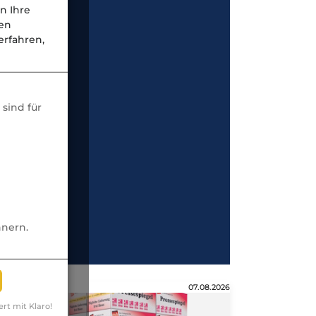
n Ihre
nen
rfahren,
sind für
nnern.
Anzeige
07.08.2026
ert mit Klaro!