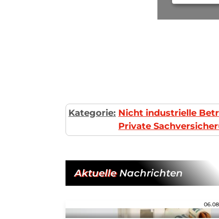
Kategorie:
Nicht industrielle Be
Private Sachversiche
Aktuelle
Nachrichten
06.08