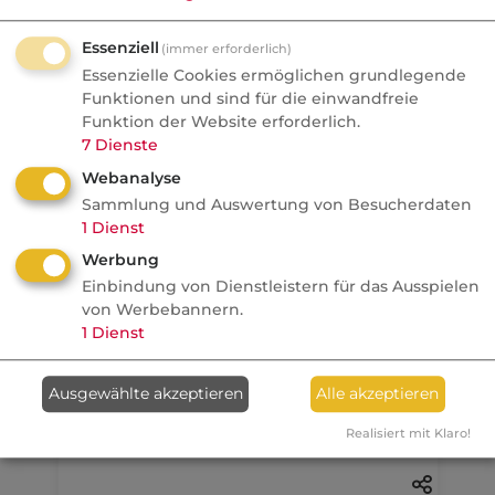
Aktuelle
Nachrichten
Essenziell
(immer erforderlich)
Essenzielle Cookies ermöglichen grundlegende
07.08.2026
Funktionen und sind für die einwandfreie
Funktion der Website erforderlich.
FONDS professionell
7
Dienste
Studie: Ungleiche
Webanalyse
Besteuerung begünstigte
Sammlung und Auswertung von Besucherdaten
Französische Revolution
1
Dienst
Politik
Werbung
Einbindung von Dienstleistern für das Ausspielen
von Werbebannern.
Anzeige
07.08.2026
1
Dienst
dvb
Ausgewählte akzeptieren
Alle akzeptieren
Ein MVP-Wechsel kostet
Monate, Nerven und Geld
Realisiert mit Klaro!