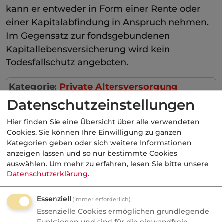
kann er entweder in Form einer Rente oder
einer Kapitalabfindung in Anspruch nehmen.
Im Gegensatz zur fondsgebundenen
Kapitallebensversicherung wird kein
Todesfallschutz angeboten.
Kategorie:
Private Altersversorgung
Datenschutzeinstellungen
Hier finden Sie eine Übersicht über alle verwendeten
Cookies. Sie können Ihre Einwilligung zu ganzen
Aktuelle
Nachrichten
Kategorien geben oder sich weitere Informationen
anzeigen lassen und so nur bestimmte Cookies
auswählen.
Um mehr zu erfahren, lesen Sie bitte unsere
07.08.2026
Datenschutzerklärung
.
FONDS professionell
Essenziell
(immer erforderlich)
Studie: Ungleiche
Essenzielle Cookies ermöglichen grundlegende
Besteuerung begünstigte
Funktionen und sind für die einwandfreie