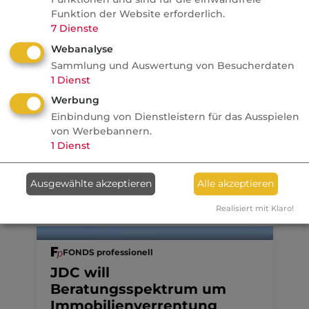
Französische Revolution
Funktion der Website erforderlich.
7
Dienste
Politik
Webanalyse
Sammlung und Auswertung von Besucherdaten
Anzeige
07.08.2026
1
Dienst
Werbung
dvb
Einbindung von Dienstleistern für das Ausspielen
Ein MVP-Wechsel kostet
von Werbebannern.
Monate, Nerven und Geld
1
Dienst
Ausgewählte akzeptieren
Alle akzeptieren
Realisiert mit Klaro!
07.08.2026
FONDS professionell
JDC will
Beratungsspektrum um
Immobilienverrentung