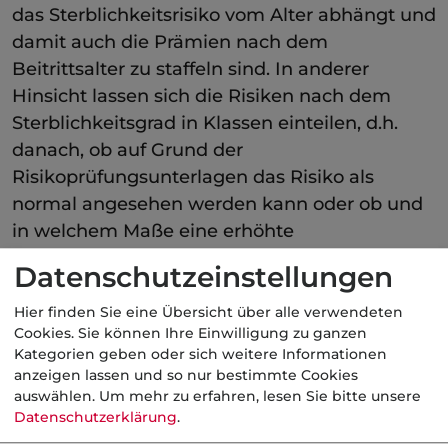
das Sterblichkeitsrisiko vom Alter abhängt und
damit auch die Prämien nach dem
Beitrittsalter zu staffeln sind. In anderer
Hinsicht lassen sich die Risiken nach dem
Sterblichkeitsgrad in Klassen einteilen, d.h.
danach, ob auf Grund der
Risikoprüfungsunterlagen das Risiko als
normal angesehen werden kann oder ob und
in welchem Maße eine erhöhte
Sterblichkeitsgefahr zu befürchten ist.
Datenschutzeinstellungen
Kategorie:
Private Altersversorgung
Hier finden Sie eine Übersicht über alle verwendeten
Cookies. Sie können Ihre Einwilligung zu ganzen
Kategorien geben oder sich weitere Informationen
anzeigen lassen und so nur bestimmte Cookies
auswählen.
Um mehr zu erfahren, lesen Sie bitte unsere
Aktuelle
Nachrichten
Datenschutzerklärung
.