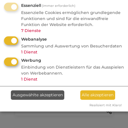
Essenziell
07.08.2026
(immer erforderlich)
Essenzielle Cookies ermöglichen grundlegende
Funktionen und sind für die einwandfreie
FONDS professionell
Funktion der Website erforderlich.
Studie: Ungleiche
7
Dienste
Besteuerung begünstigte
Webanalyse
Französische Revolution
Sammlung und Auswertung von Besucherdaten
Politik
1
Dienst
Werbung
Einbindung von Dienstleistern für das Ausspielen
Anzeige
08.08.2026
von Werbebannern.
1
Dienst
dvb
Ein MVP-Wechsel kostet
Ausgewählte akzeptieren
Alle akzeptieren
Monate, Nerven und Geld
Realisiert mit Klaro!