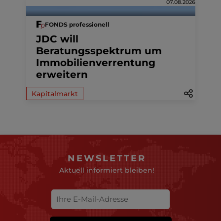
07.08.2026
FONDS professionell
JDC will
Beratungsspektrum um
Immobilienverrentung
erweitern
Kapitalmarkt
NEWSLETTER
Aktuell informiert bleiben!