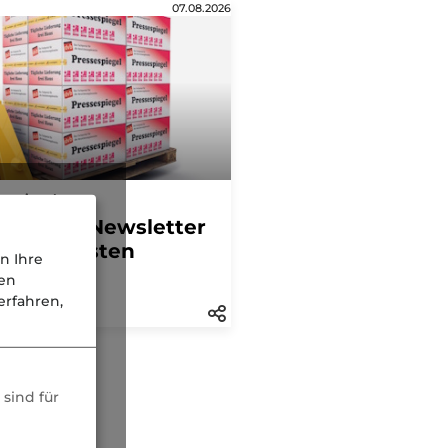
07.08.2026
sespiegel
tägliche Newsletter
der höchsten
n Ihre
hweite
nen
rfahren,
sind für