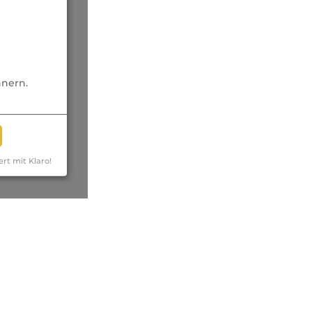
nnern.
ert mit Klaro!