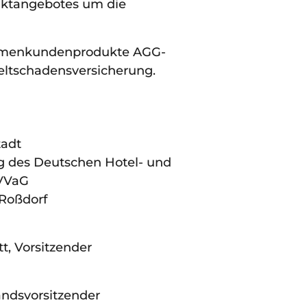
uktangebotes um die
irmenkundenprodukte AGG-
ltschadensversicherung.
tadt
ng des Deutschen Hotel- und
 VVaG
 Roßdorf
t, Vorsitzender
andsvorsitzender