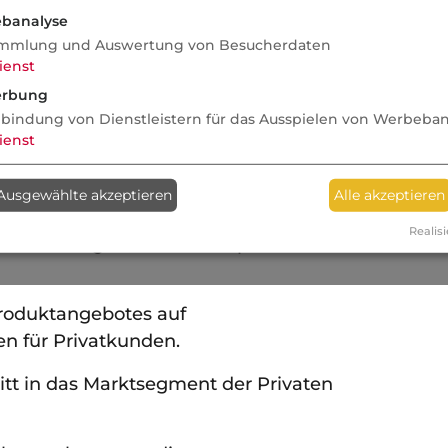
banalyse
mmlung und Auswertung von Besucherdaten
pflichtversicherung des sächsischen
ienst
, Sitz Leipzig und der
rbung
her Gastwirte VVaG, Sitz Darmstadt
nbindung von Dienstleistern für das Ausspielen von Werbeba
ienst
zes nach Darmstadt
e Verwaltungsgebäude in Roßdorf bei
Ausgewählte akzeptieren
Alle akzeptieren
nung in Haftpflichtversicherung des
Realisi
aststättengewerbes - Haftpflichtkasse
Produktangebotes auf
en für Privatkunden.
ritt in das Marktsegment der Privaten