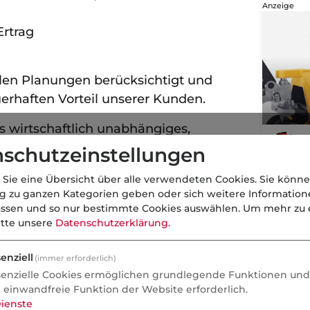
Anzeige
Ertrag
llen Planungen berücksichtigt und
uerhaften Vorteil unserer Kunden.
s wirtschaftlich unabhängiges,
Pres
men unseren Mitgliedern
schutzeinstellungen
Der 
herungsschutz mit umfangreicher
mit 
 Sie eine Übersicht über alle verwendeten Cookies. Sie könne
Reic
ng zu ganzen Kategorien geben oder sich weitere Informatio
assen und so nur bestimmte Cookies auswählen.
Um mehr zu e
itte unsere
Datenschutzerklärung
.
enziell
 DARMSTADT - Anbieter besonderer
(immer erforderlich)
senzielle Cookies ermöglichen grundlegende Funktionen und 
en Bereich der Firmen- und
e einwandfreie Funktion der Website erforderlich.
ialversicherer für das Hotel- und
ienste