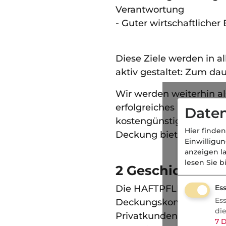
Verantwortung
- Guter wirtschaftlicher 
Diese Ziele werden in a
aktiv gestaltet: Zum da
Wir werden weiterhin al
erfolgreiches Unterneh
Daten
kostengünstigen Versic
Hier finden
Deckung bieten.
Einwilligu
anzeigen l
lesen Sie b
2 Geschichte
Ess
Die HAFTPFLICHTKASSE
Es
Deckungskonzepte für d
di
Privatkunden sowie Spez
7
D