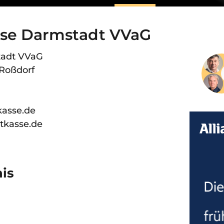
sse Darmstadt VVaG
tadt VVaG
 Roßdorf
kasse.de
htkasse.de
nis