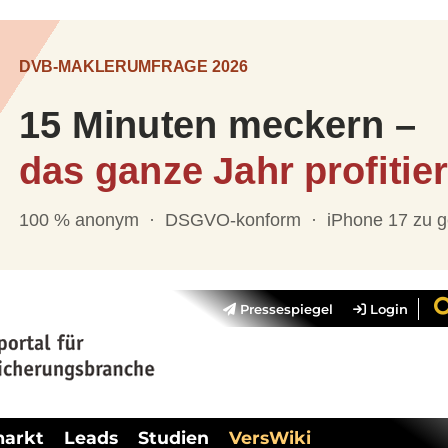
Pressespiegel
Login
markt
Leads
Studien
VersWiki