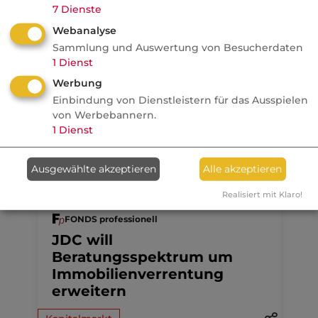
7
Dienste
Webanalyse
Anzeige
09.08.2026
Sammlung und Auswertung von Besucherdaten
1
Dienst
dvb
Werbung
Ein MVP-Wechsel kostet
Einbindung von Dienstleistern für das Ausspielen
Monate, Nerven und Geld
von Werbebannern.
1
Dienst
Ausgewählte akzeptieren
Alle akzeptieren
07.08.2026
Realisiert mit Klaro!
FONDS professionell
JDC will
Beratungsspektrum um
Immobilienverrentung
erweitern