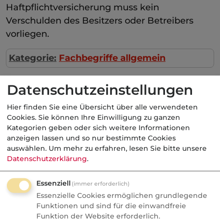
Haftpflichtversicherung muss kein
Verschulden des Besitzers oder Betreibers
vorliegen.
Kategorie:
Fachbegriffe allgemein
Datenschutzeinstellungen
Aktuelle
Nachrichten
Hier finden Sie eine Übersicht über alle verwendeten
Cookies. Sie können Ihre Einwilligung zu ganzen
Kategorien geben oder sich weitere Informationen
07.08.2026
anzeigen lassen und so nur bestimmte Cookies
auswählen.
Um mehr zu erfahren, lesen Sie bitte unsere
Datenschutzerklärung
.
FONDS professionell
Studie: Ungleiche
Essenziell
Besteuerung begünstigte
(immer erforderlich)
Essenzielle Cookies ermöglichen grundlegende
Französische Revolution
Funktionen und sind für die einwandfreie
Funktion der Website erforderlich.
Politik