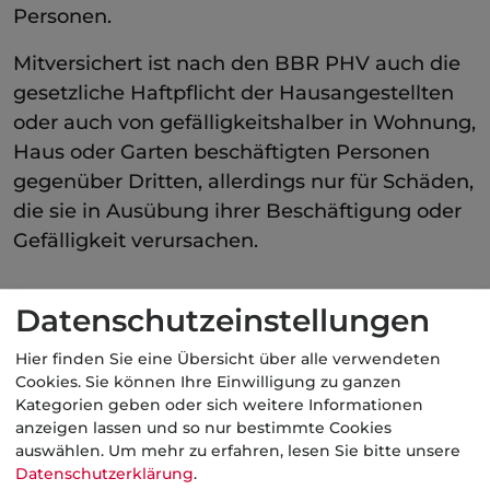
Personen.
Mitversichert ist nach den BBR PHV auch die
gesetzliche Haftpflicht der Hausangestellten
oder auch von gefälligkeitshalber in Wohnung,
Haus oder Garten beschäftigten Personen
gegenüber Dritten, allerdings nur für Schäden,
die sie in Ausübung ihrer Beschäftigung oder
Gefälligkeit verursachen.
Weiterführende Links
Datenschutzeinstellungen
Verrichtungsgehilfen
Hier finden Sie eine Übersicht über alle verwendeten
Cookies. Sie können Ihre Einwilligung zu ganzen
Kategorien geben oder sich weitere Informationen
Kategorie:
PHV
anzeigen lassen und so nur bestimmte Cookies
auswählen.
Um mehr zu erfahren, lesen Sie bitte unsere
Datenschutzerklärung
.