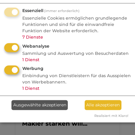
Aktuelle
Nachrichten
Essenziell
(immer erforderlich)
Essenzielle Cookies ermöglichen grundlegende
Funktionen und sind für die einwandfreie
06.08.2026
Funktion der Website erforderlich.
7
Dienste
Nachrichten
Webanalyse
Check24 gibt eigene
Sammlung und Auswertung von Besucherdaten
Baufinanzierungsvermittlun
1
Dienst
g auf
Werbung
Makler
Einbindung von Dienstleistern für das Ausspielen
von Werbebannern.
1
Dienst
Anzeige
07.08.2026
Ausgewählte akzeptieren
Alle akzeptieren
dvb
Wer den unabhängigen
Realisiert mit Klaro!
Makler stärken will...