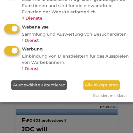
Studie: Ungleiche
Funktionen und sind für die einwandfreie
Besteuerung begünstigte
Funktion der Website erforderlich.
Französische Revolution
7
Dienste
Politik
Webanalyse
Sammlung und Auswertung von Besucherdaten
1
Dienst
Anzeige
09.08.2026
Werbung
Einbindung von Dienstleistern für das Ausspielen
dvb
von Werbebannern.
Ein MVP-Wechsel kostet
1
Dienst
Monate, Nerven und Geld
Ausgewählte akzeptieren
Alle akzeptieren
Realisiert mit Klaro!
07.08.2026
FONDS professionell
JDC will