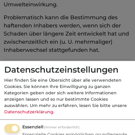
Umwelteinwirkung.
Problematisch kann die Bestimmung des
haftenden Inhabers werden, wenn sich der
Schaden über längere Zeit entwickelt hat und
zwischenzeitlich ein (u. U. mehrmaliger)
Inhaberwechsel stattgefunden hat.
Kategorie:
Fachbegriffe allgemein
Datenschutzeinstellungen
Hier finden Sie eine Übersicht über alle verwendeten
Cookies. Sie können Ihre Einwilligung zu ganzen
Aktuelle
Nachrichten
Kategorien geben oder sich weitere Informationen
anzeigen lassen und so nur bestimmte Cookies
auswählen.
Um mehr zu erfahren, lesen Sie bitte unsere
Datenschutzerklärung
.
07.08.2026
Essenziell
FONDS professionell
(immer erforderlich)
Essenzielle Cookies ermöglichen grundlegende