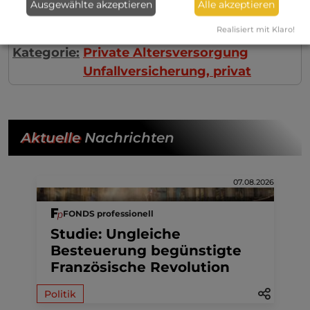
Ausgewählte akzeptieren
Alle akzeptieren
mitversichert werden (§ 1 Abs. 1a ECB 99).
Realisiert mit Klaro!
Kategorie:
Private Altersversorgung
Unfallversicherung, privat
Aktuelle
Nachrichten
07.08.2026
FONDS professionell
Studie: Ungleiche
Besteuerung begünstigte
Französische Revolution
Politik