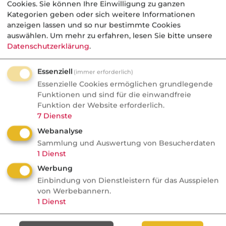
Cookies. Sie können Ihre Einwilligung zu ganzen
Kategorien geben oder sich weitere Informationen
anzeigen lassen und so nur bestimmte Cookies
auswählen.
Um mehr zu erfahren, lesen Sie bitte unsere
Datenschutzerklärung
.
Essenziell
(immer erforderlich)
Essenzielle Cookies ermöglichen grundlegende
Funktionen und sind für die einwandfreie
Funktion der Website erforderlich.
7
Dienste
Webanalyse
Lebensversicherung: Bei Versterben durch
Sammlung und Auswertung von Besucherdaten
innere Unruhen bleibt die volle
1
Dienst
Leistungspflicht des Lebensversicherers
Werbung
bestehen (z.B. § 4 Abs. 1 Kapital-Lebens-VB
Einbindung von Dienstleistern für das Ausspielen
2000).
von Werbebannern.
1
Dienst
Extended Coverage
: Hier können
Sachschäden durch innere Unruhen