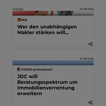
Anzeige
07.08.2026
dvb
Wer den unabhängigen
Makler stärken will...
07.08.2026
FONDS professionell
JDC will
Beratungsspektrum um
Immobilienverrentung
erweitern