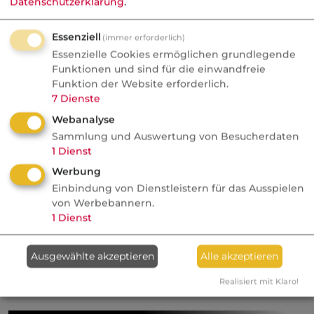
Diese müssen nicht besonders deklariert
Datenschutzerklärung
.
werden. Erst wenn die in der
Essenziell
Kleingebinderegelung genannten Mengen
(immer erforderlich)
Essenzielle Cookies ermöglichen grundlegende
überschritten werden, muss die ausdrückliche
Funktionen und sind für die einwandfreie
Deklaration der Anlage und die Vereinbarung
Funktion der Website erforderlich.
des Deckungsbausteins 2.1 UHV-Modell
7
Dienste
erfolgen. Viele VR weisen in ihren Anträgen
Webanalyse
ausdrücklich darauf hin.
Sammlung und Auswertung von Besucherdaten
1
Dienst
Werbung
Weiterführende Links
Einbindung von Dienstleistern für das Ausspielen
von Werbebannern.
Siehe
Private Haftpflichtversicherungen (PHV)
1
Dienst
Kategorie:
Gewerbliche Haftpflicht
Ausgewählte akzeptieren
Alle akzeptieren
PHV
Realisiert mit Klaro!