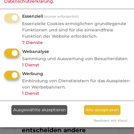
Datenschutzerklärung
.
Aktuelle
Nachrichten
Essenziell
(immer erforderlich)
Essenzielle Cookies ermöglichen grundlegende
10.08.2026
Funktionen und sind für die einwandfreie
Funktion der Website erforderlich.
fundresearch
7
Dienste
Wenn der Hebel
Webanalyse
zurückschlägt: Was
Sammlung und Auswertung von Besucherdaten
Anlageberater aus dem
1
Dienst
Seoul-Crash lernen können
Werbung
Einbindung von Dienstleistern für das Ausspielen
alternative Investments
von Werbebannern.
1
Dienst
Anzeige
10.08.2026
Ausgewählte akzeptieren
Alle akzeptieren
dvb
Realisiert mit Klaro!
Wenn Makler schweigen,
entscheiden andere