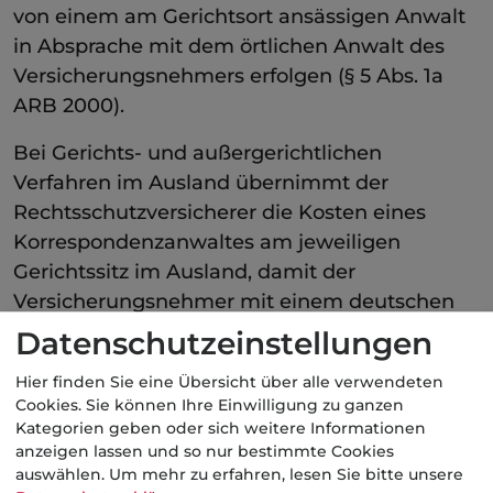
von einem am Gerichtsort ansässigen Anwalt
in Absprache mit dem örtlichen Anwalt des
Versicherungsnehmers erfolgen (§ 5 Abs. 1a
ARB 2000).
Bei Gerichts- und außergerichtlichen
Verfahren im Ausland übernimmt der
Rechtsschutzversicherer die Kosten eines
Korrespondenzanwaltes am jeweiligen
Gerichtssitz im Ausland, damit der
Versicherungsnehmer mit einem deutschen
Anwalt in seiner Muttersprache verhandeln
Datenschutzeinstellungen
kann (§ 5 Abs. 1b ARB 2000).
Hier finden Sie eine Übersicht über alle verwendeten
Cookies. Sie können Ihre Einwilligung zu ganzen
Kategorie:
Rechtsschutz
Kategorien geben oder sich weitere Informationen
anzeigen lassen und so nur bestimmte Cookies
auswählen.
Um mehr zu erfahren, lesen Sie bitte unsere