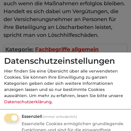
auch wenn die Maßnahmen erfolglos bleiben.
Handelt es sich dabei um Vergütungen, die
der Versicherungsnehmer an Personen für
ihre Beteiligung an Löscharbeiten leistet,
spricht man von Löschhilfeschäden.
Kategorie:
Fachbegriffe allgemein
Datenschutzeinstellungen
Hier finden Sie eine Übersicht über alle verwendeten
Aktuelle
Nachrichten
Cookies. Sie können Ihre Einwilligung zu ganzen
Kategorien geben oder sich weitere Informationen
anzeigen lassen und so nur bestimmte Cookies
auswählen.
Um mehr zu erfahren, lesen Sie bitte unsere
10.08.2026
Datenschutzerklärung
.
fundresearch
Essenziell
Wenn der Hebel
(immer erforderlich)
Essenzielle Cookies ermöglichen grundlegende
zurückschlägt: Was
Funktionen und sind für die einwandfreie