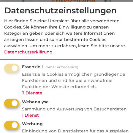
Datenschutzeinstellungen
Hier finden Sie eine Übersicht über alle verwendeten
Cookies. Sie können Ihre Einwilligung zu ganzen
Kategorien geben oder sich weitere Informationen
anzeigen lassen und so nur bestimmte Cookies
auswählen.
Um mehr zu erfahren, lesen Sie bitte unsere
Cross-Selling und
Datenschutzerklärung
.
Empfehlungsgeschäft
Essenziell
(immer erforderlich)
Beachten Sie die Cross-Selling- und
Essenzielle Cookies ermöglichen grundlegende
Empfehlungs-Möglichkeiten. Nehmen wir als
Funktionen und sind für die einwandfreie
Beispiel einen Lead von einem Heilpraktiker,
Funktion der Website erforderlich.
der als Gründer eine Büro- und seine
7
Dienste
Haftpflichtversicherung abschließen wollte.
Webanalyse
Diesen Lead wollte keiner so recht haben.
Sammlung und Auswertung von Besucherdaten
1
Dienst
Aber warum hat niemand daran gedacht, dass
Werbung
bei diesem Neugründer natürlich bei einer
Einbindung von Dienstleistern für das Ausspielen