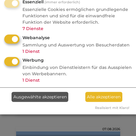
Essenziell
(immer erforderlich)
Essenzielle Cookies ermöglichen grundlegende
FONDS professionell
Funktionen und sind für die einwandfreie
Studie: Ungleiche
Funktion der Website erforderlich.
Besteuerung begünstigte
7
Dienste
Französische Revolution
Webanalyse
Sammlung und Auswertung von Besucherdaten
Politik
1
Dienst
Werbung
Anzeige
07.08.2026
Einbindung von Dienstleistern für das Ausspielen
von Werbebannern.
dvb
1
Dienst
Ein MVP-Wechsel kostet
Monate, Nerven und Geld
Ausgewählte akzeptieren
Alle akzeptieren
Realisiert mit Klaro!
07.08.2026