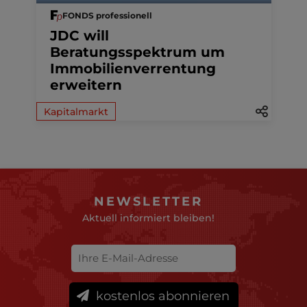
FONDS professionell
JDC will
Beratungsspektrum um
Immobilienverrentung
erweitern
Kapitalmarkt
NEWSLETTER
Aktuell informiert bleiben!
kostenlos abonnieren