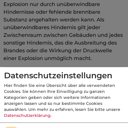
Explosion nur durch unüberwindbare
Hindernisse oder fehlende brennbare
Substanz angehalten werden kann. Als
unüberwindbares Hindernis gilt jeder
Zwischenraum zwischen Gebäuden und jedes
sonstige Hindernis, das die Ausbreitung des
Brandes oder die Wirkung der Druckwelle
einer Explosion unmöglich macht.
Kategorie:
Datenschutzeinstellungen
Industrielle Betriebsversicherung
Hier finden Sie eine Übersicht über alle verwendeten
Cookies. Sie können Ihre Einwilligung zu ganzen
Kategorien geben oder sich weitere Informationen
anzeigen lassen und so nur bestimmte Cookies
Aktuelle
Nachrichten
auswählen.
Um mehr zu erfahren, lesen Sie bitte unsere
Datenschutzerklärung
.
07.08.2026