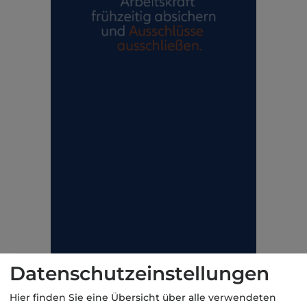
Datenschutzeinstellungen
Hier finden Sie eine Übersicht über alle verwendeten
Das Ehepaar hat sich getrennt und lebt in