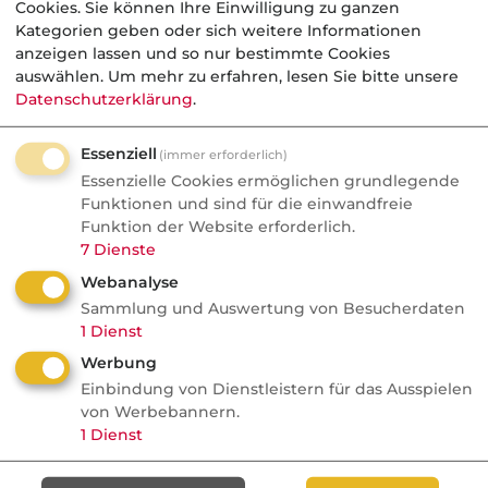
Cookies. Sie können Ihre Einwilligung zu ganzen
separaten Wohnungen ohne geschieden
Kategorien geben oder sich weitere Informationen
anzeigen lassen und so nur bestimmte Cookies
zu sein. Die gemeinsame PHV besteht
auswählen.
Um mehr zu erfahren, lesen Sie bitte unsere
noch. Beim Besuch der Ehefrau F in der
Datenschutzerklärung
.
Wohnung des Ehemannes M stößt sie
versehentlich ein Glas Rotwein um, das
Essenziell
(immer erforderlich)
sich um das Sofa und den Teppich ergießt.
Essenzielle Cookies ermöglichen grundlegende
Funktionen und sind für die einwandfreie
M verlangt von F Schadenersatz.
Funktion der Website erforderlich.
7
Dienste
Ausgeschlossen sind aus grundsätzlich
gleichen Erwägungen auch die Ansprüche
Webanalyse
Sammlung und Auswertung von Besucherdaten
gesetzlicher Vertreter, z.B. von Firmen, nicht
1
Dienst
rechtsfähiger Vereine, für geschäftsunfähige
Werbung
Personen (Vormund, Pfleger), sowie
Einbindung von Dienstleistern für das Ausspielen
Ansprüche von Gesellschaftern, Partnern,
von Werbebannern.
Liquidatoren u.ä.
1
Dienst