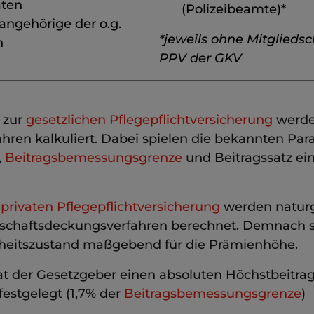
aten
(Polizeibeamte)*
angehörige der o.g.
*jeweils ohne Mitgliedsc
n
PPV der GKV
 zur
gesetzlichen Pflegepflichtversicherung
werde
hren kalkuliert. Dabei spielen die bekannten Pa
,
Beitragsbemessungsgrenze
und Beitragssatz ei
r
privaten Pflegepflichtversicherung
werden natur
chaftsdeckungsverfahren berechnet. Demnach si
eitszustand maßgebend für die Prämienhöhe.
at der Gesetzgeber einen absoluten Höchstbeitrag
festgelegt (1,7% der
Beitragsbemessungsgrenze
)