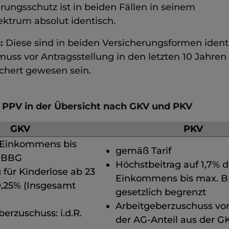
rungsschutz ist in beiden Fällen in seinem
ktrum absolut identisch.
:
Diese sind in beiden Versicherungsformen ident
muss vor Antragsstellung in den letzten 10 Jahre
ichert gewesen sein.
 PPV in der Übersicht nach GKV und PKV
GKV
PKV
 Einkommens bis
gemäß Tarif
r BBG
Höchstbeitrag auf 1,7% 
 für Kinderlose ab 23
Einkommens bis max. 
0,25% (Insgesamt
gesetzlich begrenzt
Arbeitgeberzuschuss vo
erzuschuss: i.d.R.
der AG-Anteil aus der G