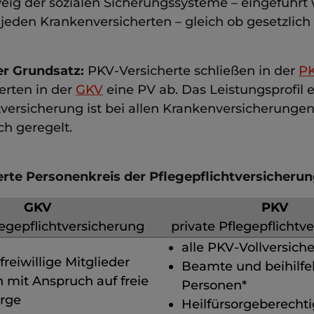
eig der sozialen Sicherungssysteme – eingeführt 
r jeden Krankenversicherten – gleich ob gesetzlich 
er Grundsatz:
PKV-Versicherte schließen in der
P
erten in der
GKV
eine PV ab. Das Leistungsprofil e
tversicherung ist bei allen Krankenversicherungen
ch geregelt.
erte Personenkreis der Pflegepflichtversicherun
GKV
PKV
legepflichtversicherung
private Pflegepflichtv
alle PKV-Vollversiche
 freiwillige Mitglieder
Beamte und beihilfe
 mit Anspruch auf freie
Personen*
orge
Heilfürsorgeberechti