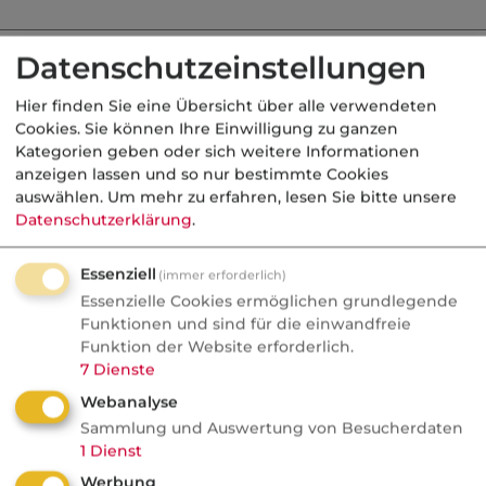
Datenschutzeinstellungen
r 2017 haben Pflegegrad 1, Pflegegrad 2, Pflegegr
Hier finden Sie eine Übersicht über alle verwendeten
 und Pflegegrad 5 das bisherige System der Pfle
Cookies. Sie können Ihre Einwilligung zu ganzen
 höher dabei die Einstufung, desto größer sind di
Kategorien geben oder sich weitere Informationen
anzeigen lassen und so nur bestimmte Cookies
lichtversicherung.
auswählen.
Um mehr zu erfahren, lesen Sie bitte unsere
Datenschutzerklärung
.
lichtversicherung ist dabei eine reine Basisversor
ieraus haben keinen Vollversicherungscharakter.
Essenziell
(immer erforderlich)
Essenzielle Cookies ermöglichen grundlegende
Funktionen und sind für die einwandfreie
ersicht zur Pflegepflichtversicherung (wird über
Funktion der Website erforderlich.
7
Dienste
Webanalyse
Entlastungsbeitrag
Sammlung und Auswertung von Besucherdaten
Geldleistung
Sachleistung
Leis
1
Dienst
ambulant
Werbung
ambulant
abulant
vo