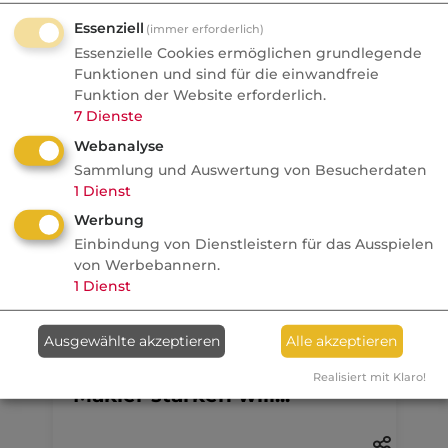
Aktuelle
Nachrichten
Essenziell
(immer erforderlich)
Essenzielle Cookies ermöglichen grundlegende
Funktionen und sind für die einwandfreie
06.08.2026
Funktion der Website erforderlich.
7
Dienste
Nachrichten
Check24 gibt eigene
Webanalyse
Baufinanzierungsvermittlun
Sammlung und Auswertung von Besucherdaten
1
Dienst
g auf
Werbung
Makler
Einbindung von Dienstleistern für das Ausspielen
von Werbebannern.
1
Dienst
Anzeige
07.08.2026
Ausgewählte akzeptieren
Alle akzeptieren
dvb
Wer den unabhängigen
Realisiert mit Klaro!
Makler stärken will...