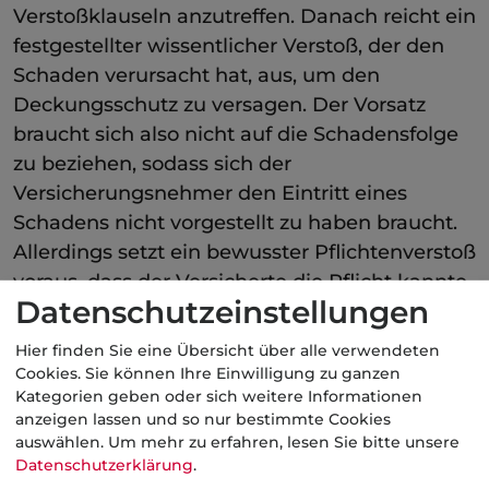
Verstoßklauseln anzutreffen. Danach reicht ein
festgestellter wissentlicher Verstoß, der den
Schaden verursacht hat, aus, um den
Deckungsschutz zu versagen. Der Vorsatz
braucht sich also nicht auf die Schadensfolge
zu beziehen, sodass sich der
Versicherungsnehmer den Eintritt eines
Schadens nicht vorgestellt zu haben braucht.
Allerdings setzt ein bewusster Pflichtenverstoß
voraus, dass der Versicherte die Pflicht kannte
Datenschutzeinstellungen
bzw. dass er sie zutreffend gesehen hat.
Hier finden Sie eine Übersicht über alle verwendeten
Kategorie:
Fachbegriffe allgemein
Cookies. Sie können Ihre Einwilligung zu ganzen
Gewerbliche Haftpflicht
Kategorien geben oder sich weitere Informationen
anzeigen lassen und so nur bestimmte Cookies
auswählen.
Um mehr zu erfahren, lesen Sie bitte unsere
Datenschutzerklärung
.