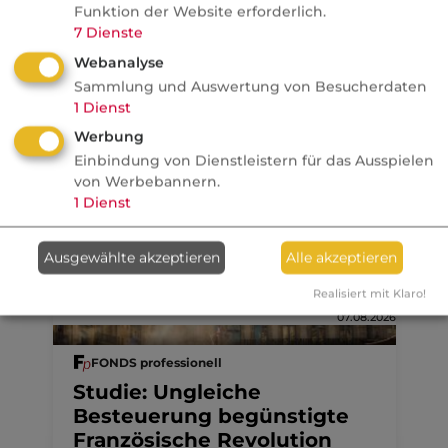
Funktion der Website erforderlich.
7
Dienste
Webanalyse
Weiterführende Links
Sammlung und Auswertung von Besucherdaten
Ausschlüsse (Private Unfallversicherung)
1
Dienst
Werbung
Kategorie:
Unfallversicherung, privat
Einbindung von Dienstleistern für das Ausspielen
von Werbebannern.
1
Dienst
Aktuelle
Nachrichten
Ausgewählte akzeptieren
Alle akzeptieren
Realisiert mit Klaro!
07.08.2026
FONDS professionell
Studie: Ungleiche
Besteuerung begünstigte
Französische Revolution