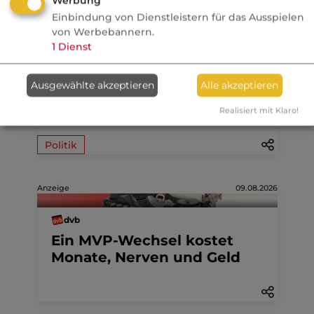
Werbung
Einbindung von Dienstleistern für das Ausspielen
von Werbebannern.
07.08.2026
1
Dienst
FONDS professionell
Studie: Ungleiche
Ausgewählte akzeptieren
Alle akzeptieren
Besteuerung begünstigte
Realisiert mit Klaro!
Französische Revolution
Politik
Anzeige
09.08.2026
dvb
Ein MVP-Wechsel kostet
Monate, Nerven und Geld