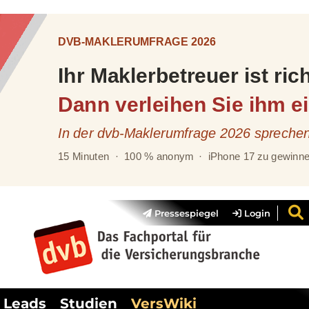
Pressespiegel
Login
Leads
Studien
VersWiki