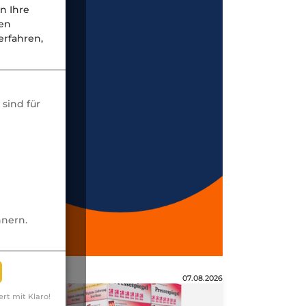
n Ihre
nen
rfahren,
sind für
nnern.
Anzeige
07.08.2026
ert mit Klaro!