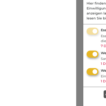
Hier finden
Einwilligu
anzeigen l
lesen Sie b
Ess
Es
di
7
D
We
Sa
1
D
We
Ei
1
D